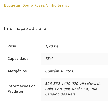
Vinhas
Etiquetas:
Douro
,
Rozès
,
Vinho Branco
Velhas
Douro
Branco
Lisboa
2018
75cl
Informação adicional
Tejo
Colheita Tardia
Peso
1,20 kg
Vinhos do Porto
Capacidade
75cl
Ruby
Alergénios
Contém sulfitos.
Vintage
Tawny
526-532 4400-070 Vila Nova de
Informações do
Gaia, Portugal, Rozès SA, Rua
Produtor
Branco
Cândido dos Reis
Espumantes