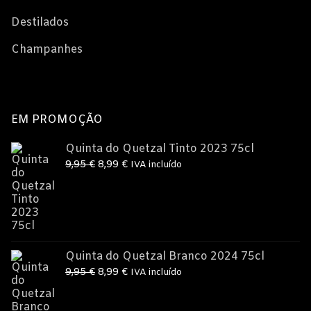
Destilados
Champanhes
EM PROMOÇÃO
Quinta do Quetzal Tinto 2023 75cl
O
O
9,95
€
8,99
€
IVA incluído
preço
preço
original
atual
era:
é:
9,95 €.
8,99 €.
Quinta do Quetzal Branco 2024 75cl
O
O
9,95
€
8,99
€
IVA incluído
preço
preço
original
atual