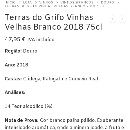
INÍCIO
LOJA
VINHOS
VINHOS BRANCOS
DOURO
Alentejo
TERRAS DO GRIFO VINHAS VELHAS BRANCO 2018 75CL
Terras do Grifo Vinhas
Beira Interior
Velhas Branco 2018 75cl
Bairrada
47,95
€
IVA incluído
Dão
Região:
Douro
Douro
Ano:
2018
Lisboa
Castas:
Códega, Rabigato e Gouveio Real
Tejo
Análises:
Vinho Verde
Vinhos Tintos
14 Teor alcoólico (%)
Açores
Nota de Prova:
Cor branco palha pálido. Exuberante
intensidade aromática, onde a mineralidade, a fruta e