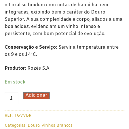
Alentejo
o floral se fundem com notas de baunilha bem
integradas, exibindo bem o caráter do Douro
Beira Interior
Superior. A sua complexidade e corpo, aliados a uma
Bairrada
boa acidez, evidenciam um vinho intenso e
persistente, com bom potencial de evolução.
Dão
Conservação e Serviço:
Servir a temperatura entre
Douro
os 9 e os 14ºC.
Lisboa
Produtor:
Rozès S.A
Tejo
Em stock
Vinhos Rosé
Quantidade
Adicionar
Alentejo
de
Terras
Bairrada
REF:
TGVVBR
do
Grifo
Categorias:
Douro
,
Vinhos Brancos
Dão