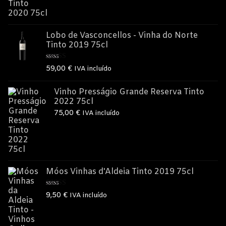
Lobo de Vasconcellos - Vinha do Norte
Tinto 2019 75cl
Avaliação
59,00
€
IVA incluído
5.00
de 5
Vinho Presságio Grande Reserva Tinto
2022 75cl
75,00
€
IVA incluído
Móos Vinhas d'Aldeia Tinto 2019 75cl
Avaliação
9,50
€
IVA incluído
5.00
de 5