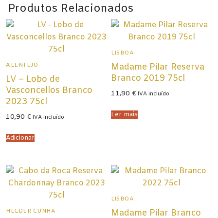
Produtos Relacionados
Champagne
Espumantes
Licorosos
LISBOA
ALENTEJO
Vale Presente
Madame Pilar Reserva
Branco 2019 75cl
LV – Lobo de
Em Destaque
Vasconcellos Branco
11,90
€
IVA incluído
2023 75cl
Ler mais
10,90
€
IVA incluído
Adicionar
LISBOA
HELDER CUNHA
Madame Pilar Branco