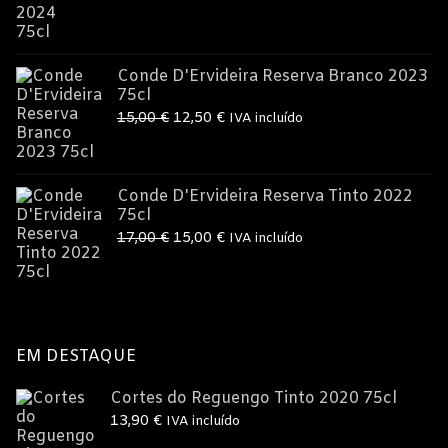
era:
é:
9,95 €.
8,99 €.
Conde D'Ervideira Reserva Branco 2023
75cl
O
O
15,00
€
12,50
€
IVA incluído
preço
preço
original
atual
era:
é:
Conde D'Ervideira Reserva Tinto 2022
75cl
15,00 €.
12,50 €.
O
O
17,00
€
15,00
€
IVA incluído
preço
preço
original
atual
era:
é:
17,00 €.
15,00 €.
EM DESTAQUE
Cortes do Reguengo Tinto 2020 75cl
13,90
€
IVA incluído