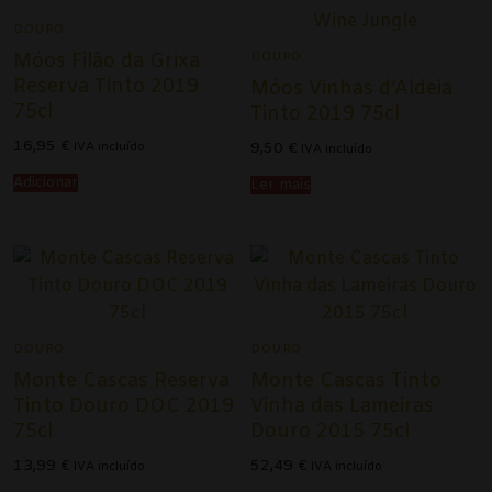
Champagne
DOURO
DOURO
Móos Filão da Grixa
Espumantes
Reserva Tinto 2019
Móos Vinhas d’Aldeia
Licorosos
75cl
Tinto 2019 75cl
16,95
€
Vale Presente
9,50
€
IVA incluído
IVA incluído
Adicionar
Ler mais
Em Destaque
DOURO
DOURO
Monte Cascas Reserva
Monte Cascas Tinto
Tinto Douro DOC 2019
Vinha das Lameiras
75cl
Douro 2015 75cl
13,99
€
52,49
€
IVA incluído
IVA incluído