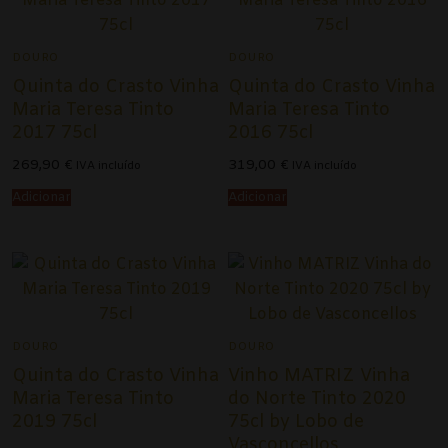
Alentejo
Beira Interior
DOURO
DOURO
Quinta do Crasto Vinha
Quinta do Crasto Vinha
Bairrada
Maria Teresa Tinto
Maria Teresa Tinto
2017 75cl
2016 75cl
Dão
269,90
€
319,00
€
IVA incluído
IVA incluído
Douro
Adicionar
Adicionar
Lisboa
Tejo
Vinhos Rosé
DOURO
DOURO
Alentejo
Quinta do Crasto Vinha
Vinho MATRIZ Vinha
Bairrada
Maria Teresa Tinto
do Norte Tinto 2020
2019 75cl
75cl by Lobo de
Dão
Vasconcellos