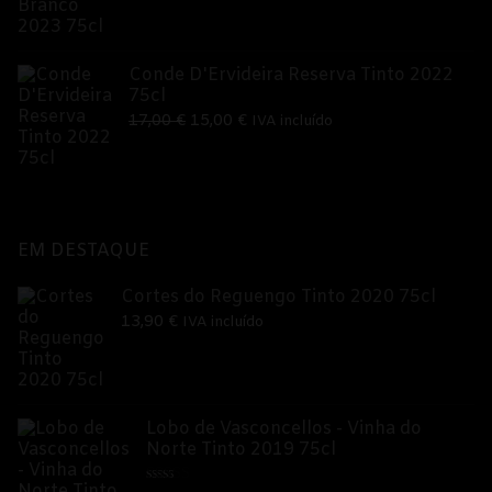
preço
preço
original
atual
era:
é:
Conde D'Ervideira Reserva Tinto 2022
75cl
15,00 €.
12,50 €.
O
O
17,00
€
15,00
€
IVA incluído
preço
preço
original
atual
era:
é:
17,00 €.
15,00 €.
EM DESTAQUE
Cortes do Reguengo Tinto 2020 75cl
13,90
€
IVA incluído
Lobo de Vasconcellos - Vinha do
Norte Tinto 2019 75cl