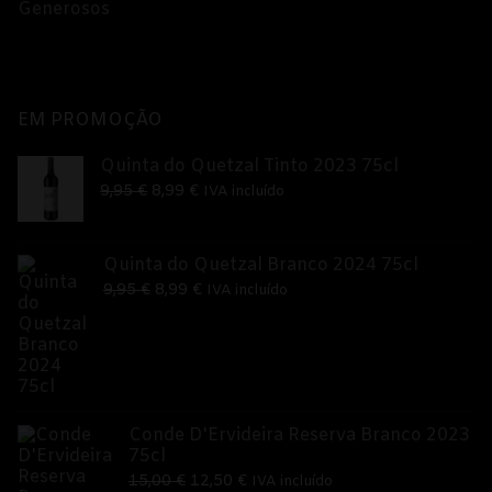
Generosos
EM PROMOÇÃO
Quinta do Quetzal Tinto 2023 75cl
O
O
9,95
€
8,99
€
IVA incluído
preço
preço
original
atual
Quinta do Quetzal Branco 2024 75cl
era:
é:
O
O
9,95
€
8,99
€
IVA incluído
9,95 €.
8,99 €.
preço
preço
original
atual
era:
é:
9,95 €.
8,99 €.
Conde D'Ervideira Reserva Branco 2023
75cl
O
O
15,00
€
12,50
€
IVA incluído