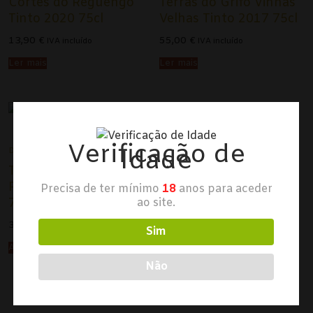
Cortes do Reguengo
Terras do Grifo Vinhas
Tinto 2020 75cl
Velhas Tinto 2017 75cl
13,90
€
55,00
€
IVA incluído
IVA incluído
Ler mais
Ler mais
Verificação de
Idade
DOURO
Terras do Grifo Grande
Reserva Tinto 2017
Precisa de ter mínimo
18
anos para aceder
ao site.
75cl
34,95
€
IVA incluído
Sim
Adicionar
Não