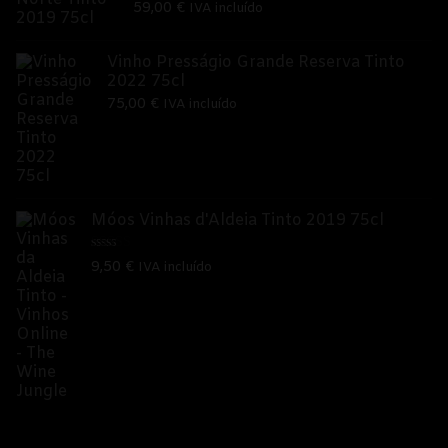
Avaliação
59,00
€
IVA incluído
5.00
de 5
Vinho Presságio Grande Reserva Tinto
2022 75cl
75,00
€
IVA incluído
Móos Vinhas d'Aldeia Tinto 2019 75cl
Avaliação
9,50
€
IVA incluído
5.00
de 5