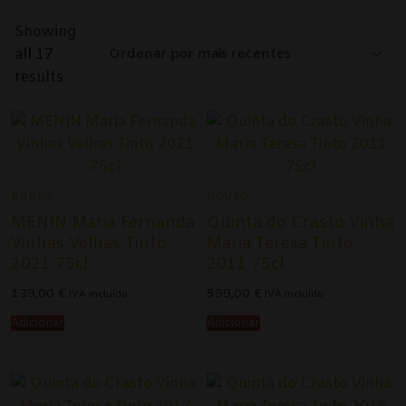
Alentejo
Showing
Beira Interior
all 17
Ordenado
results
por
Bairrada
mais
recentes
Dão
Douro
DOURO
DOURO
Lisboa
MENIN Maria Fernanda
Quinta do Crasto Vinha
Vinhas Velhas Tinto
Maria Teresa Tinto
Tejo
2021 75cl
2011 75cl
Vinho Verde
139,00
€
599,00
€
IVA incluído
IVA incluído
Adicionar
Adicionar
Vinhos Tintos
Açores