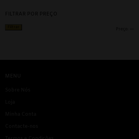
FILTRAR POR PREÇO
Filtrar
Pr
Pr
Preço:
—
mí
m
MENU
Sobre Nós
Loja
Minha Conta
Contacte-nos
Termos e Condições