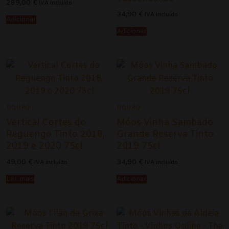
289,00
€
IVA incluído
34,90
€
IVA incluído
Douro
Adicionar
Adicionar
Lisboa
Tejo
Colheita Tardia
Vinhos do Porto
DOURO
DOURO
Vertical Cortes do
Móos Vinha Sambado
Ruby
Reguengo Tinto 2018,
Grande Reserva Tinto
2019 e 2020 75cl
2019 75cl
Vintage
49,00
€
34,90
€
IVA incluído
IVA incluído
Tawny
Ler mais
Adicionar
Branco
Espumantes