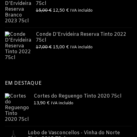
75cl
O
O
15,00
€
12,50
€
IVA incluído
preço
preço
original
atual
era:
é:
Conde D'Ervideira Reserva Tinto 2022
75cl
15,00 €.
12,50 €.
O
O
17,00
€
15,00
€
IVA incluído
preço
preço
original
atual
era:
é:
17,00 €.
15,00 €.
EM DESTAQUE
Cortes do Reguengo Tinto 2020 75cl
13,90
€
IVA incluído
Lobo de Vasconcellos - Vinha do Norte