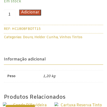
Em stock
Douro
Quantidade
Adicionar
de
Lisboa
1808
Tejo
REF:
HC1808FBDTT15
Field
Blend
Categorias:
Douro
,
Helder Cunha
,
Vinhos Tintos
Colheita Tardia
Douro
Tinto
Vinhos do Porto
2017
Informação adicional
Ruby
75cl
Vintage
Peso
1,20 kg
Tawny
Branco
Produtos Relacionados
Espumantes