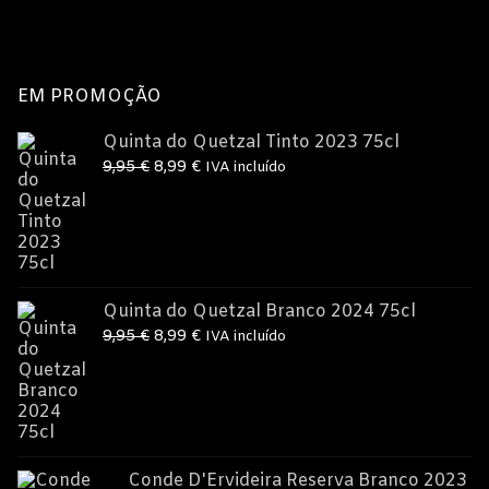
EM PROMOÇÃO
Quinta do Quetzal Tinto 2023 75cl
O
O
9,95
€
8,99
€
IVA incluído
preço
preço
original
atual
era:
é:
9,95 €.
8,99 €.
Quinta do Quetzal Branco 2024 75cl
O
O
9,95
€
8,99
€
IVA incluído
preço
preço
original
atual
era:
é:
9,95 €.
8,99 €.
Conde D'Ervideira Reserva Branco 2023