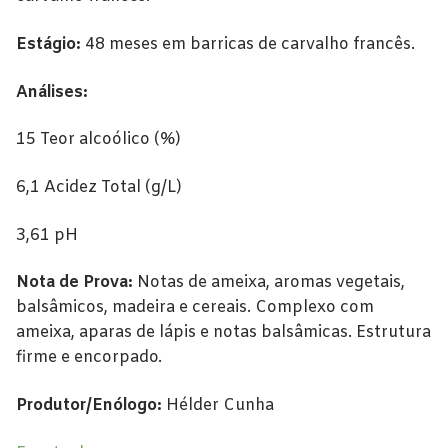
Alentejo
Estágio:
48 meses em barricas de carvalho francês.
Beira Interior
Bairrada
Análises:
Dão
15 Teor alcoólico (%)
Douro
6,1 Acidez Total (g/L)
Lisboa
3,61 pH
Tejo
Nota de Prova:
Notas de ameixa, aromas vegetais,
balsâmicos, madeira e cereais. Complexo com
Vinhos Rosé
ameixa, aparas de lápis e notas balsâmicas. Estrutura
Alentejo
firme e encorpado.
Bairrada
Produtor/Enólogo:
Hélder Cunha
Dão