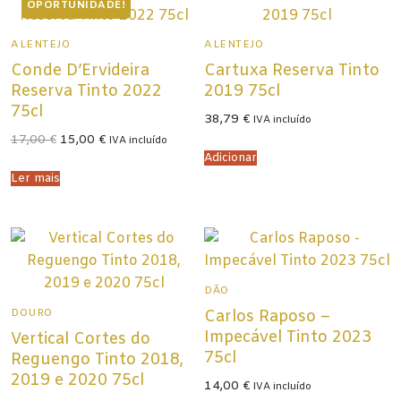
OPORTUNIDADE!
Champagne
ALENTEJO
ALENTEJO
Espumantes
Conde D’Ervideira
Cartuxa Reserva Tinto
Licorosos
Reserva Tinto 2022
2019 75cl
75cl
38,79
€
Vale Presente
IVA incluído
O
O
17,00
€
15,00
€
IVA incluído
preço
preço
Em Destaque
Adicionar
original
atual
era:
é:
Ler mais
17,00 €.
15,00 €.
DÃO
DOURO
Carlos Raposo –
Impecável Tinto 2023
Vertical Cortes do
75cl
Reguengo Tinto 2018,
2019 e 2020 75cl
14,00
€
IVA incluído