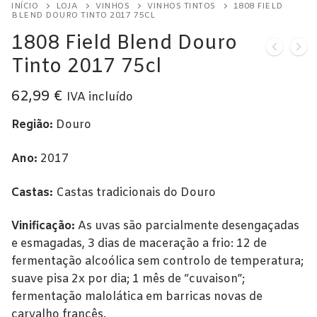
INÍCIO
LOJA
VINHOS
VINHOS TINTOS
1808 FIELD
Alentejo
BLEND DOURO TINTO 2017 75CL
1808 Field Blend Douro
Beira Interior
Tinto 2017 75cl
Bairrada
62,99
€
IVA incluído
Dão
Região:
Douro
Douro
Ano:
2017
Lisboa
Castas:
Castas tradicionais do Douro
Tejo
Vinificação:
As uvas são parcialmente desengaçadas
Vinho Verde
e esmagadas, 3 dias de maceração a frio: 12 de
Vinhos Tintos
fermentação alcoólica sem controlo de temperatura;
suave pisa 2x por dia; 1 mês de “cuvaison”;
Açores
fermentação malolática em barricas novas de
carvalho francês.