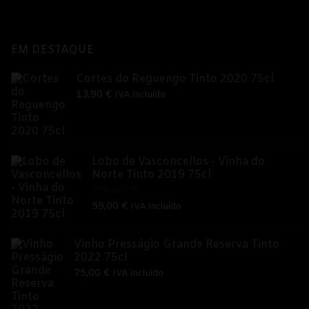
original
atual
era:
é:
17,00 €.
15,00 €.
EM DESTAQUE
Cortes do Reguengo Tinto 2020 75cl
13,90
€
IVA incluído
Lobo de Vasconcellos - Vinha do
Norte Tinto 2019 75cl
Avaliação
59,00
€
IVA incluído
5.00
de 5
Vinho Presságio Grande Reserva Tinto
2022 75cl
75,00
€
IVA incluído