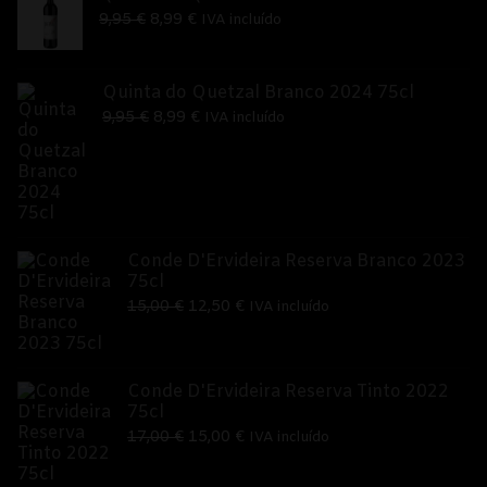
O
O
9,95
€
8,99
€
IVA incluído
preço
preço
original
atual
Quinta do Quetzal Branco 2024 75cl
era:
é:
O
O
9,95
€
8,99
€
IVA incluído
9,95 €.
8,99 €.
preço
preço
original
atual
era:
é:
9,95 €.
8,99 €.
Conde D'Ervideira Reserva Branco 2023
75cl
O
O
15,00
€
12,50
€
IVA incluído
preço
preço
original
atual
era:
é:
Conde D'Ervideira Reserva Tinto 2022
75cl
15,00 €.
12,50 €.
O
O
17,00
€
15,00
€
IVA incluído
preço
preço