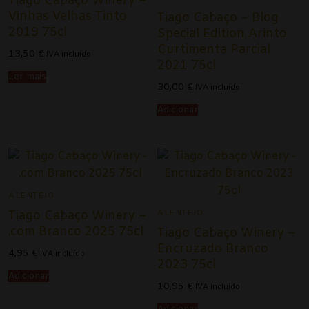
Tiago Cabaço Winery –
Vinhas Velhas Tinto
Tiago Cabaço – Blog
Douro
2019 75cl
Special Edition Arinto
Curtimenta Parcial
Lisboa
13,50
€
IVA incluído
2021 75cl
Ler mais
Tejo
30,00
€
IVA incluído
Adicionar
Colheita Tardia
Vinhos do Porto
Ruby
ALENTEJO
Vintage
ALENTEJO
Tiago Cabaço Winery –
Tawny
.com Branco 2025 75cl
Tiago Cabaço Winery –
Encruzado Branco
4,95
€
IVA incluído
Branco
2023 75cl
Adicionar
10,95
€
IVA incluído
Espumantes