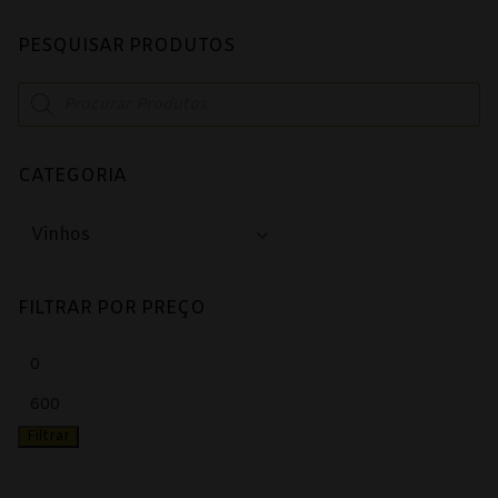
PESQUISAR PRODUTOS
Products
search
CATEGORIA
FILTRAR POR PREÇO
Preço
mínimo
Preço
Filtrar
máximo