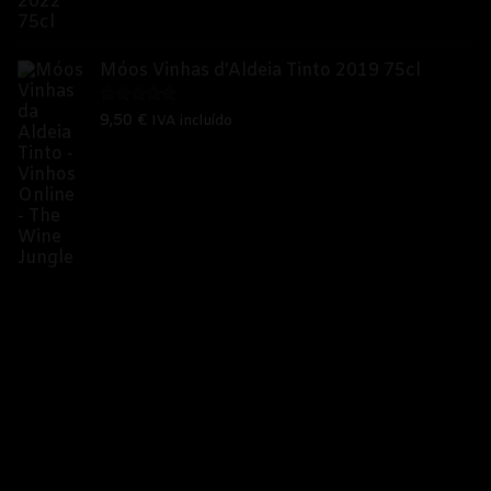
Móos Vinhas d'Aldeia Tinto 2019 75cl
Avaliação
9,50
€
IVA incluído
5.00
de 5