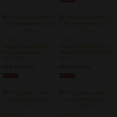
Adicionar
Champagne
Espumantes
Licorosos
Vale Presente
ALENTEJO
ALENTEJO
Em Destaque
Tiago Cabaço Winery –
Tiago Cabaço Winery –
Encruzado Branco
Verdelho Branco 2024
2022 75cl
75cl
10,95
€
10,95
€
IVA incluído
IVA incluído
Adicionar
Adicionar
ALENTEJO
ALENTEJO