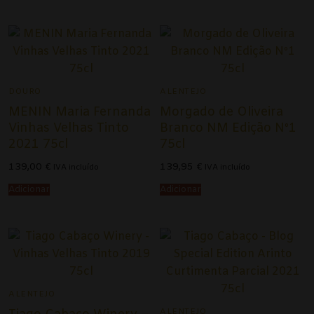
Alentejo
Beira Interior
Bairrada
DOURO
ALENTEJO
Dão
MENIN Maria Fernanda
Morgado de Oliveira
Douro
Vinhas Velhas Tinto
Branco NM Edição Nº1
2021 75cl
75cl
Lisboa
139,00
€
139,95
€
IVA incluído
IVA incluído
Tejo
Adicionar
Adicionar
Vinhos Rosé
Alentejo
Bairrada
ALENTEJO
Dão
ALENTEJO