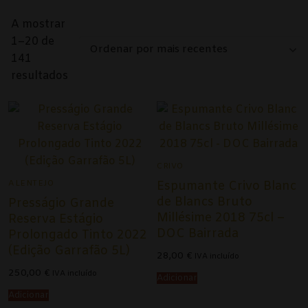
Alentejo
A mostrar
Beira Interior
1–20 de
Ordenado
141
Bairrada
por
resultados
mais
Dão
recentes
Douro
Lisboa
CRIVO
ALENTEJO
Espumante Crivo Blanc
Tejo
de Blancs Bruto
Presságio Grande
Millésime 2018 75cl –
Reserva Estágio
Vinho Verde
DOC Bairrada
Prolongado Tinto 2022
(Edição Garrafão 5L)
Vinhos Tintos
28,00
€
IVA incluído
250,00
€
IVA incluído
Adicionar
Açores
Adicionar