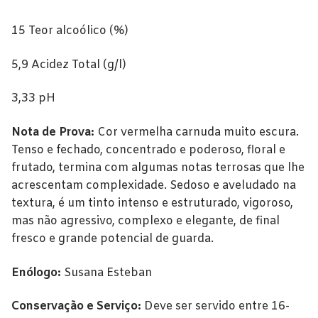
Douro
15 Teor alcoólico (%)
Lisboa
5,9 Acidez Total (g/l)
Tejo
3,33 pH
Colheita Tardia
Nota de Prova:
Cor vermelha carnuda muito escura.
Vinhos do Porto
Tenso e fechado, concentrado e poderoso, floral e
frutado, termina com algumas notas terrosas que lhe
Ruby
acrescentam complexidade. Sedoso e aveludado na
textura, é um tinto intenso e estruturado, vigoroso,
Vintage
mas não agressivo, complexo e elegante, de final
Tawny
fresco e grande potencial de guarda.
Branco
Enólogo:
Susana Esteban
Espumantes
Conservação e Serviço:
Deve ser servido entre 16-