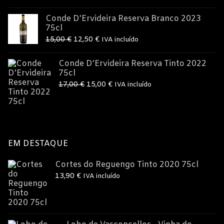
9,95 €.
8,99 €.
Conde D'Ervideira Reserva Branco 2023
75cl
O
O
15,00
€
12,50
€
IVA incluído
preço
preço
Conde D'Ervideira Reserva Tinto 2022
original
atual
75cl
era:
é:
O
O
17,00
€
15,00
€
IVA incluído
15,00 €.
12,50 €.
preço
preço
original
atual
era:
é:
17,00 €.
15,00 €.
EM DESTAQUE
Cortes do Reguengo Tinto 2020 75cl
13,90
€
IVA incluído