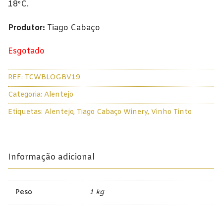
18ºC.
Champagne
Produtor:
Tiago Cabaço
Espumantes
Licorosos
Esgotado
Vale Presente
REF:
TCWBLOGBV19
Em Destaque
Categoria:
Alentejo
Etiquetas:
Alentejo
,
Tiago Cabaço Winery
,
Vinho Tinto
Informação adicional
Peso
1 kg