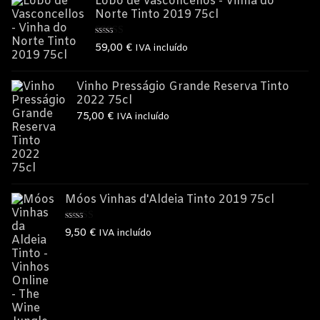
Lobo de Vasconcellos - Vinha do
Norte Tinto 2019 75cl
Avaliação
59,00
€
IVA incluído
5.00
de 5
Vinho Presságio Grande Reserva Tinto
2022 75cl
75,00
€
IVA incluído
Móos Vinhas d'Aldeia Tinto 2019 75cl
Avaliação
9,50
€
IVA incluído
5.00
de 5