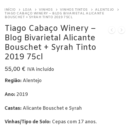
Alentejo
INÍCIO
LOJA
VINHOS
VINHOS TINTOS
ALENTEJO
TIAGO CABAÇO WINERY – BLOG BIVARIETAL ALICANTE
Beira Interior
BOUSCHET + SYRAH TINTO 2019 75CL
Tiago Cabaço Winery –
Bairrada
Blog Bivarietal Alicante
Dão
Bouschet + Syrah Tinto
Douro
2019 75cl
Lisboa
55,00
€
IVA incluído
Tejo
Região:
Alentejo
Vinho Verde
Ano:
2019
Vinhos Tintos
Castas:
Alicante Bouschet e Syrah
Açores
Vinhas/Tipo de Solo:
Cepas com 17 anos.