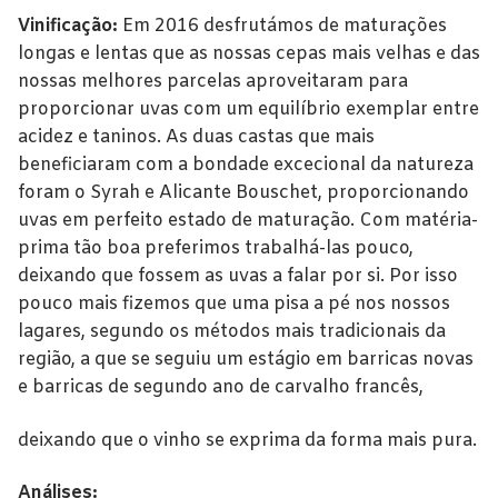
Alentejo
Vinificação:
Em 2016 desfrutámos de maturações
Beira Interior
longas e lentas que as nossas cepas mais velhas e das
nossas melhores parcelas aproveitaram para
Bairrada
proporcionar uvas com um equilíbrio exemplar entre
acidez e taninos. As duas castas que mais
Dão
beneficiaram com a bondade excecional da natureza
foram o Syrah e Alicante Bouschet, proporcionando
Douro
uvas em perfeito estado de maturação. Com matéria-
Lisboa
prima tão boa preferimos trabalhá-las pouco,
deixando que fossem as uvas a falar por si. Por isso
Tejo
pouco mais fizemos que uma pisa a pé nos nossos
lagares, segundo os métodos mais tradicionais da
Vinhos Rosé
região, a que se seguiu um estágio em barricas novas
e barricas de segundo ano de carvalho francês,
Alentejo
deixando que o vinho se exprima da forma mais pura.
Bairrada
Dão
Análises: