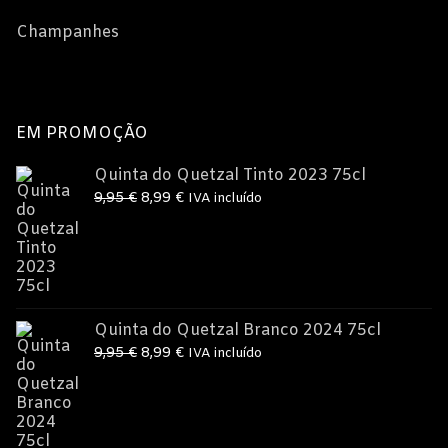
Champanhes
EM PROMOÇÃO
Quinta do Quetzal Tinto 2023 75cl
O
O
9,95
€
8,99
€
IVA incluído
preço
preço
original
atual
era:
é:
9,95 €.
8,99 €.
Quinta do Quetzal Branco 2024 75cl
O
O
9,95
€
8,99
€
IVA incluído
preço
preço
original
atual
era:
é: