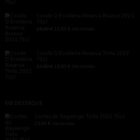
9,95 €.
8,99 €.
Conde D'Ervideira Reserva Branco 2023
75cl
O
O
15,00
€
12,50
€
IVA incluído
preço
preço
original
atual
era:
é:
Conde D'Ervideira Reserva Tinto 2022
75cl
15,00 €.
12,50 €.
O
O
17,00
€
15,00
€
IVA incluído
preço
preço
original
atual
era:
é:
17,00 €.
15,00 €.
EM DESTAQUE
Cortes do Reguengo Tinto 2020 75cl
13,90
€
IVA incluído