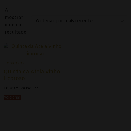
Alentejo
A
Beira Interior
mostrar
o único
Bairrada
resultado
Dão
Douro
LICOROSOS
Lisboa
Quinta da Atela Vinho
Licoroso
Tejo
18,00
€
IVA incluído
Vinho Verde
Adicionar
Vinhos Tintos
Açores