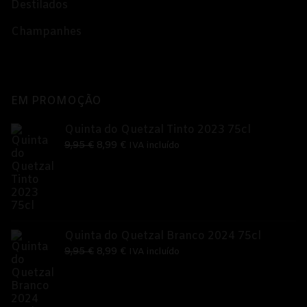
Destilados
Champanhes
EM PROMOÇÃO
Quinta do Quetzal Tinto 2023 75cl
O
O
9,95
€
8,99
€
IVA incluído
preço
preço
original
atual
era:
é:
9,95 €.
8,99 €.
Quinta do Quetzal Branco 2024 75cl
O
O
9,95
€
8,99
€
IVA incluído
preço
preço
original
atual
era:
é: