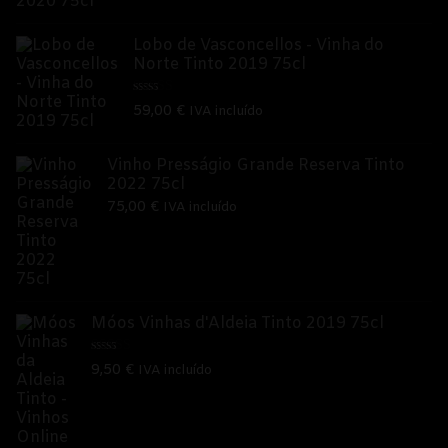
Lobo de Vasconcellos - Vinha do
Norte Tinto 2019 75cl
Avaliação
59,00
€
IVA incluído
5.00
de 5
Vinho Presságio Grande Reserva Tinto
2022 75cl
75,00
€
IVA incluído
Móos Vinhas d'Aldeia Tinto 2019 75cl
Avaliação
9,50
€
IVA incluído
5.00
de 5