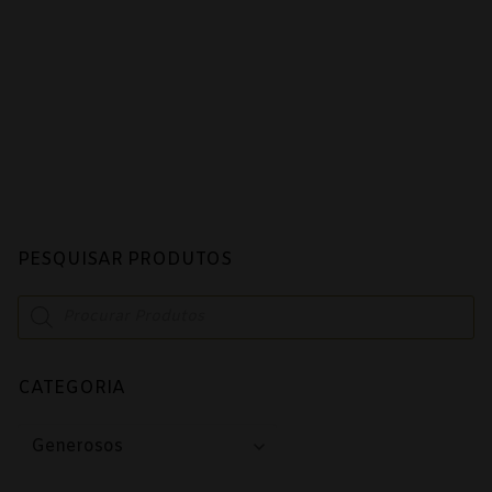
Alentejo
Beira Interior
Bairrada
Dão
Douro
Lisboa
PESQUISAR PRODUTOS
Tejo
Products
search
Vinhos Rosé
Alentejo
CATEGORIA
Bairrada
Dão