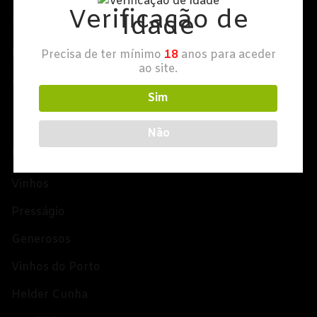
Champagne
Verificação de
Idade
Termos e Condições
Espumantes
Política de Privacidade
Precisa de ter mínimo
18
anos para aceder
ao site.
Licorosos
Aviso Alergénios
Vale Presente
Sim
Em Destaque
Não
CATEGORIAS
Vinhos
Presságio
Generosos
Vinhos do Porto
Helder Cunha