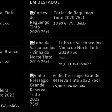
EM DESTAQUE
al Tinto
Cortes do Reguengo
Tinto 2020 75cl
13,90
€
cluído
IVA incluído
o
Lobo de Vasconcellos -
Vinha do Norte Tinto
€.
al Branco
2019 75cl
cluído
Avaliação
59,00
€
IVA incluído
5.00
de 5
o
Vinho Presságio Grande
Reserva Tinto 2022 75cl
75,00
€
IVA incluído
€.
eira
co 2023
O
IVA incluído
preço