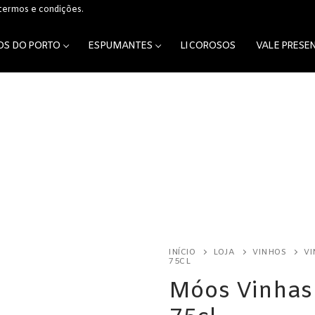
 termos e condições.
OS DO PORTO
ESPUMANTES
LICOROSOS
VALE PRESE
os
INÍCIO
LOJA
VINHOS
VI
75CL
Móos Vinhas 