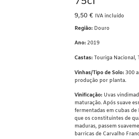
75cl
a
9,50
€
IVA incluído
Região:
Douro
Ano:
2019
Castas:
Touriga Nacional, 
Vinhas/Tipo de Solo:
300 a 
produção por planta.
Vinificação:
Uvas vindimada
maturação. Após suave es
fermentadas em cubas de 
que os constituintes de qu
maduras, passem suavemen
barricas de Carvalho Franc