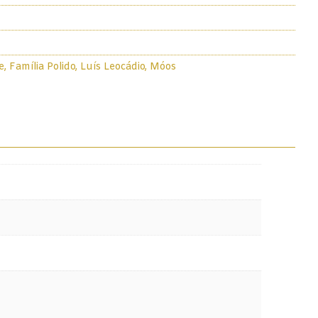
e
,
Família Polido
,
Luís Leocádio
,
Móos