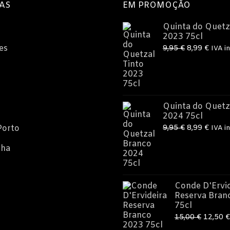
AS
EM PROMOÇÃO
Quinta do Quetz
2023 75cl
O
O
es
9,95
€
8,99
€
IVA in
preço
preç
original
atual
era:
é:
9,95 €.
8,99 
Quinta do Quetz
2024 75cl
O
O
Porto
9,95
€
8,99
€
IVA in
preço
preç
nha
original
atual
era:
é:
9,95 €.
8,99 
Conde D'Ervid
Reserva Bran
75cl
O
15,00
€
12,50
€
preço