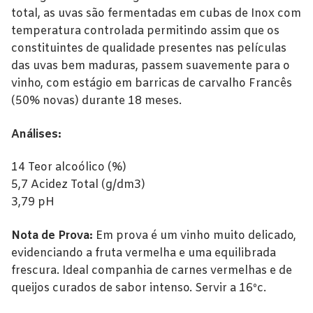
Alentejo
total, as uvas são fermentadas em cubas de Inox com
temperatura controlada permitindo assim que os
Beira Interior
constituintes de qualidade presentes nas películas
Bairrada
das uvas bem maduras, passem suavemente para o
vinho, com estágio em barricas de carvalho Francês
Dão
(50% novas) durante 18 meses.
Douro
Análises:
Lisboa
14 Teor alcoólico (%)
5,7 Acidez Total (g/dm3)
Tejo
3,79 pH
Vinhos Rosé
Nota de Prova:
Em prova é um vinho muito delicado,
Alentejo
evidenciando a fruta vermelha e uma equilibrada
frescura. Ideal companhia de carnes vermelhas e de
Bairrada
queijos curados de sabor intenso. Servir a 16ºc.
Dão