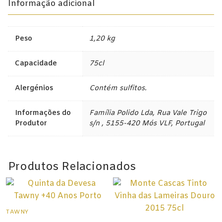
Informação adicional
Champagne
Espumantes
Peso
1,20 kg
Licorosos
Capacidade
75cl
Vale Presente
Em Destaque
Alergénios
Contém sulfitos.
Informações do
Família Polido Lda, Rua Vale Trigo
Produtor
s/n , 5155-420 Mós VLF, Portugal
Produtos Relacionados
TAWNY