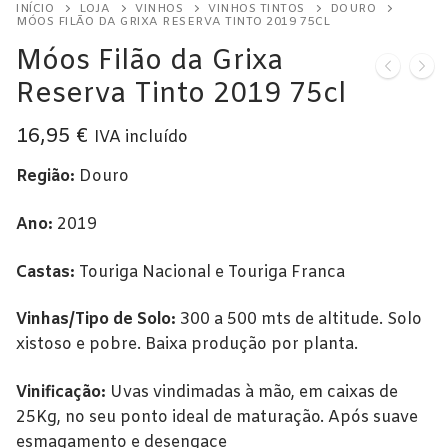
INÍCIO
LOJA
VINHOS
VINHOS TINTOS
DOURO
Alentejo
MÓOS FILÃO DA GRIXA RESERVA TINTO 2019 75CL
Móos Filão da Grixa
Beira Interior
Reserva Tinto 2019 75cl
Bairrada
16,95
€
IVA incluído
Dão
Região:
Douro
Douro
Ano:
2019
Lisboa
Castas:
Touriga Nacional e Touriga Franca
Tejo
Vinhas/Tipo de Solo:
300 a 500 mts de altitude. Solo
Vinho Verde
xistoso e pobre. Baixa produção por planta.
Vinhos Tintos
Vinificação:
Uvas vindimadas à mão, em caixas de
Açores
25Kg, no seu ponto ideal de maturação. Após suave
esmagamento e desengace