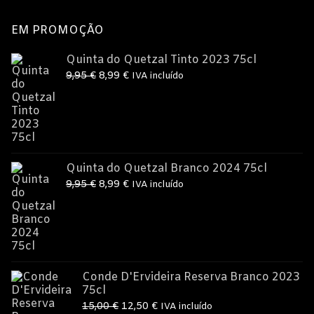
EM PROMOÇÃO
Quinta do Quetzal Tinto 2023 75cl
O
O
9,95
€
8,99
€
IVA incluído
preço
preço
original
atual
era:
é:
9,95 €.
8,99 €.
Quinta do Quetzal Branco 2024 75cl
O
O
9,95
€
8,99
€
IVA incluído
preço
preço
original
atual
era:
é:
9,95 €.
8,99 €.
Conde D'Ervideira Reserva Branco 2023
75cl
O
O
15,00
€
12,50
€
IVA incluído