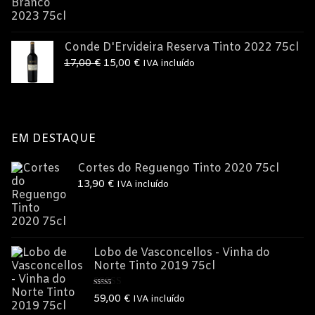
preço
preço
original
atual
era:
é:
Conde D'Ervideira Reserva Tinto 2022 75cl
15,00 €.
12,50 €.
O
O
17,00
€
15,00
€
IVA incluído
preço
preço
original
atual
era:
é:
17,00 €.
15,00 €.
EM DESTAQUE
Cortes do Reguengo Tinto 2020 75cl
13,90
€
IVA incluído
Lobo de Vasconcellos - Vinha do
Norte Tinto 2019 75cl
Avaliação
59,00
€
IVA incluído
5.00
de 5