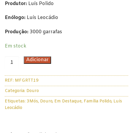
Produtor:
Luís Polido
Douro
Enólogo:
Luís Leocádio
Lisboa
Produção:
3000 garrafas
Tejo
Em stock
Colheita Tardia
Quantidade
Adicionar
Vinhos do Porto
de
Ruby
Móos
REF:
MFGRTT19
Filão
Vintage
da
Categoria:
Douro
Grixa
Tawny
Etiquetas:
3Mós
,
Douro
,
Em Destaque
,
Família Polido
,
Luís
Reserva
Leocádio
Tinto
Branco
2019
Espumantes
75cl