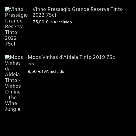
Vinho Presságio Grande Reserva Tinto
2022 75cl
75,00
€
IVA incluído
Móos Vinhas d'Aldeia Tinto 2019 75cl
Avaliação
9,50
€
IVA incluído
5.00
de 5