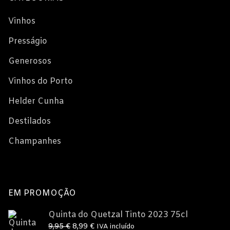
Vinhos
Presságio
Generosos
Vinhos do Porto
Helder Cunha
Destilados
Champanhes
EM PROMOÇÃO
Quinta do Quetzal Tinto 2023 75cl
O
O
9,95
€
8,99
€
IVA incluído