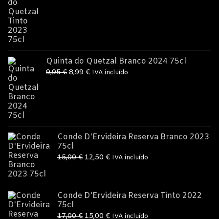
preço
preço
original
atual
era:
é:
9,95 €.
8,99 €.
Quinta do Quetzal Branco 2024 75cl
O
O
9,95
€
8,99
€
IVA incluído
preço
preço
original
atual
era:
é:
9,95 €.
8,99 €.
Conde D'Ervideira Reserva Branco 2023
75cl
O
O
15,00
€
12,50
€
IVA incluído
preço
preço
original
atual
era:
é:
Conde D'Ervideira Reserva Tinto 2022
75cl
15,00 €.
12,50 €.
O
O
17,00
€
15,00
€
IVA incluído