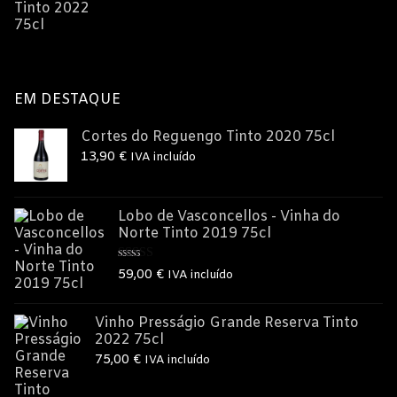
preço
preço
original
atual
era:
é:
17,00 €.
15,00 €.
EM DESTAQUE
Cortes do Reguengo Tinto 2020 75cl
13,90
€
IVA incluído
Lobo de Vasconcellos - Vinha do
Norte Tinto 2019 75cl
Avaliação
59,00
€
IVA incluído
5.00
de 5
Vinho Presságio Grande Reserva Tinto
2022 75cl
75,00
€
IVA incluído