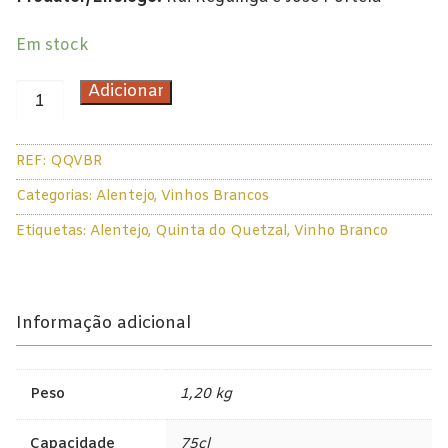
Douro
Em stock
Lisboa
Quantidade
Adicionar
de
Tejo
Quinta
REF:
QQVBR
Colheita Tardia
do
Quetzal
Categorias:
Alentejo
,
Vinhos Brancos
Vinhos do Porto
Verdelho
Etiquetas:
Alentejo
,
Quinta do Quetzal
,
Vinho Branco
Branco
Ruby
2020
75cl
Vintage
Informação adicional
Tawny
Branco
Peso
1,20 kg
Espumantes
Capacidade
75cl