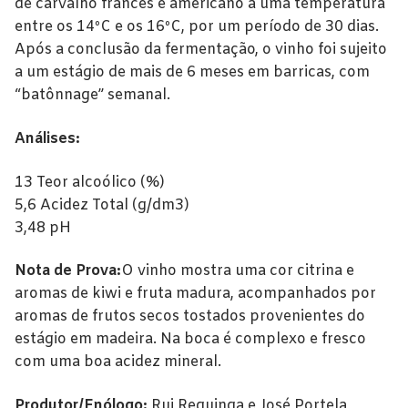
Alentejo
de carvalho francês e americano a uma temperatura
entre os 14ºC e os 16ºC, por um período de 30 dias.
Beira Interior
Após a conclusão da fermentação, o vinho foi sujeito
a um estágio de mais de 6 meses em barricas, com
Bairrada
“batônnage” semanal.
Dão
Análises:
Douro
13 Teor alcoólico (%)
Lisboa
5,6 Acidez Total (g/dm3)
3,48 pH
Tejo
Nota de Prova:
O vinho mostra uma cor citrina e
Vinhos Rosé
aromas de kiwi e fruta madura, acompanhados por
aromas de frutos secos tostados provenientes do
Alentejo
estágio em madeira. Na boca é complexo e fresco
Bairrada
com uma boa acidez mineral.
Dão
Produtor/Enólogo:
Rui Reguinga e José Portela