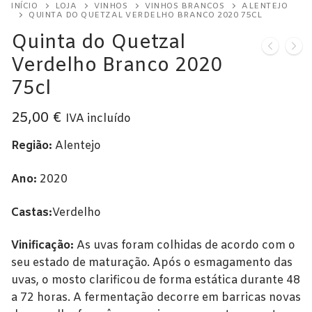
INÍCIO
LOJA
VINHOS
VINHOS BRANCOS
ALENTEJO
Alentejo
QUINTA DO QUETZAL VERDELHO BRANCO 2020 75CL
Quinta do Quetzal
Beira Interior
Verdelho Branco 2020
Bairrada
75cl
Dão
25,00
€
IVA incluído
Douro
Região:
Alentejo
Lisboa
Ano:
2020
Tejo
Castas:
Verdelho
Vinho Verde
Vinificação:
As uvas foram colhidas de acordo com o
Vinhos Tintos
seu estado de maturação. Após o esmagamento das
uvas, o mosto clarificou de forma estática durante 48
Açores
a 72 horas. A fermentação decorre em barricas novas