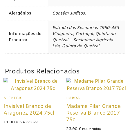
Champagne
Alergénios
Contém sulfitos.
Espumantes
Estrada das Sesmarias 7960-453
Licorosos
Informações do
Vidigueira, Portugal, Quinta do
Vale Presente
Produtor
Quetzal – Sociedade Agrícola
Lda, Quinta do Quetzal
Em Destaque
Produtos Relacionados
ALENTEJO
LISBOA
Invisível Branco de
Madame Pilar Grande
Aragonez 2024 75cl
Reserva Branco 2017
75cl
11,80
€
IVA incluído
23,90
€
IVA incluído