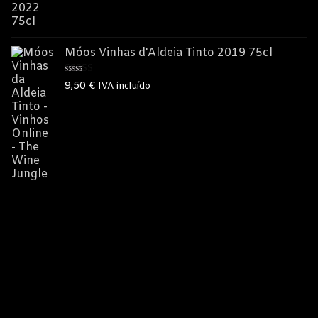
Móos Vinhas d'Aldeia Tinto 2019 75cl
Avaliação
9,50
€
IVA incluído
5.00
de 5