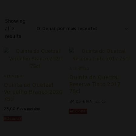
Alentejo
Beira Interior
Showing
all 2
Bairrada
Ordenado
results
por
Dão
mais
recentes
Douro
ALENTEJO
Lisboa
ALENTEJO
Quinta do Quetzal
Tejo
Reserva Tinto 2017
Quinta do Quetzal
75cl
Verdelho Branco 2020
Vinho Verde
75cl
34,95
€
IVA incluído
25,00
€
IVA incluído
Vinhos Tintos
Adicionar
Adicionar
Açores