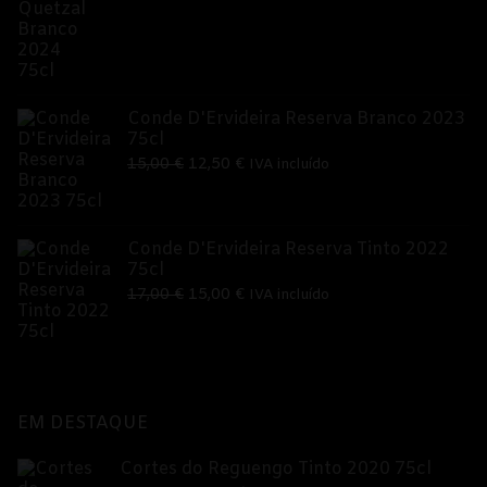
preço
preço
original
atual
era:
é:
9,95 €.
8,99 €.
Conde D'Ervideira Reserva Branco 2023
75cl
O
O
15,00
€
12,50
€
IVA incluído
preço
preço
original
atual
era:
é:
Conde D'Ervideira Reserva Tinto 2022
75cl
15,00 €.
12,50 €.
O
O
17,00
€
15,00
€
IVA incluído
preço
preço
original
atual
era:
é:
17,00 €.
15,00 €.
EM DESTAQUE
Cortes do Reguengo Tinto 2020 75cl