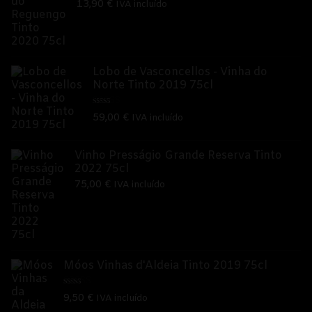
13,90
€
IVA incluído
Lobo de Vasconcellos - Vinha do
Norte Tinto 2019 75cl
Avaliação
59,00
€
IVA incluído
5.00
de 5
Vinho Presságio Grande Reserva Tinto
2022 75cl
75,00
€
IVA incluído
Móos Vinhas d'Aldeia Tinto 2019 75cl
Avaliação
9,50
€
IVA incluído
5.00
de 5