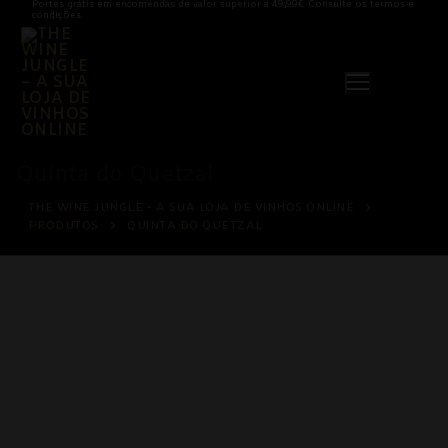
Portes grátis em encomendas de valor superior a 49,99€. Consulte os termos e
Saltar
condições.
para
conteúdo
Quinta do Quetzal
THE WINE JUNGLE - A SUA LOJA DE VINHOS ONLINE
PRODUTOS
QUINTA DO QUETZAL
Vinhos
Vinhos Brancos
Açores