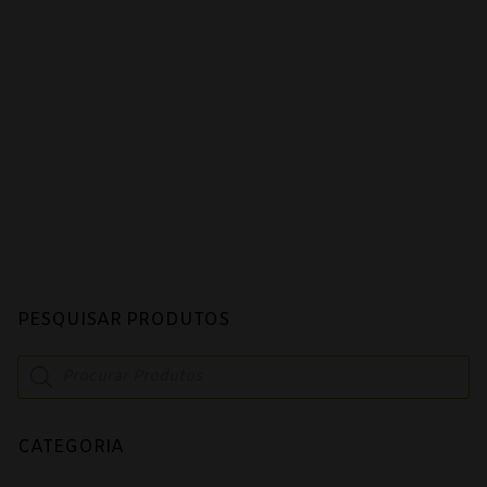
Alentejo
Beira Interior
Bairrada
Dão
Douro
Lisboa
Tejo
PESQUISAR PRODUTOS
Vinhos Rosé
Products
search
Alentejo
Bairrada
CATEGORIA
Dão