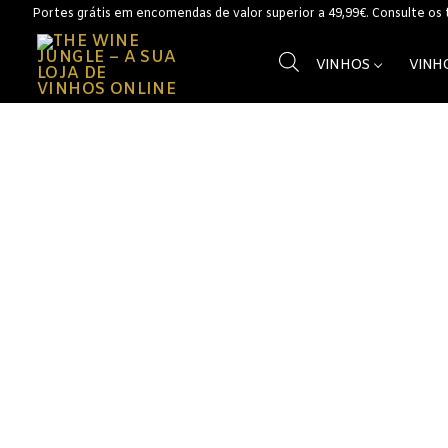
Saltar
Portes grátis em encomendas de valor superior a 49,99€. Consulte os
para
conteúdo
VINHOS
VINH
Vinhos
Vinhos Branc
Açores
Alentejo