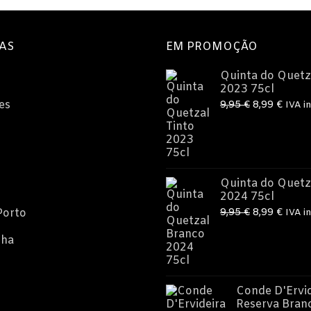
AS
EM PROMOÇÃO
Quinta do Quetz
2023 75cl
O
O
es
9,95
€
8,99
€
IVA in
preço
preç
original
atual
era:
é:
9,95 €.
8,99 
Quinta do Quetz
2024 75cl
O
O
Porto
9,95
€
8,99
€
IVA in
preço
preç
nha
original
atual
era:
é:
9,95 €.
8,99 
Conde D'Ervid
Reserva Bran