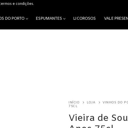
 termos e condições.
OS DO PORTO
ESPUMANTES
LICOROSOS
VALE PRESE
os
INÍCIO
LOJA
VINHOS DO P
75CL
Vieira de So