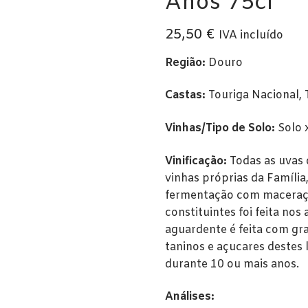
Anos 75cl
25,50
€
IVA incluído
Região:
Douro
Castas:
Touriga Nacional, T
Vinhas/Tipo de Solo:
Solo x
Vinificação:
Todas as uvas 
vinhas próprias da Famíli
fermentação com maceraça
constituintes foi feita nos 
aguardente é feita com g
taninos e açucares destes
durante 10 ou mais anos.
Análises: