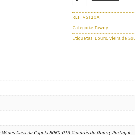
de
Vieira
REF:
VST10A
de
Sousa
Categoria:
Tawny
Porto
a
Etiquetas:
Douro
,
Vieira de So
Tawny
10
Anos
75cl
o Wines Casa da Capela 5060-013 Celeirós do Douro, Portugal