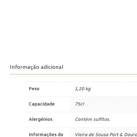
Lisboa
Tejo
Colheita Tardi
Vinhos do Porto
Ruby
Informação adicional
Vintage
Peso
1,20 kg
Tawny
Branco
Capacidade
75cl
Espumantes
Alergénios
Contém sulfitos.
Champagne
Informações do
Vieira de Sousa Port & Dour