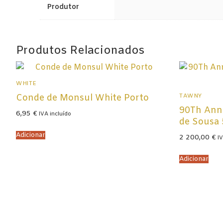
Produtor
Espumantes
Licorosos
Vale Presente
Produtos Relacionados
Em Destaque
WHITE
TAWNY
Conde de Monsul White Porto
90Th Anni
6,95
€
IVA incluído
de Sousa 
Adicionar
2 200,00
€
IV
Adicionar