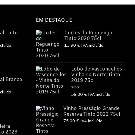
EM DESTAQUE
al Tinto
Cortes do Reguengo
Tinto 2020 75cl
13,90
€
cluído
IVA incluído
o
Lobo de Vasconcellos -
Vinha do Norte Tinto
€.
al Branco
2019 75cl
cluído
Avaliação
59,00
€
IVA incluído
5.00
de 5
o
Vinho Presságio Grande
Reserva Tinto 2022 75cl
75,00
€
IVA incluído
€.
eira
co 2023