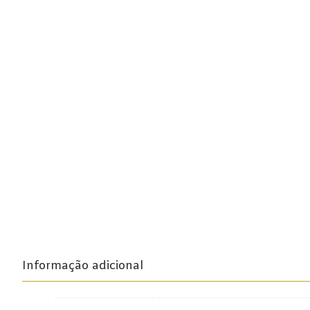
Beira Interior
Bairrada
Dão
Douro
Lisboa
Tejo
Vinhos Rosé
Alentejo
Bairrada
Informação adicional
Dão
Douro