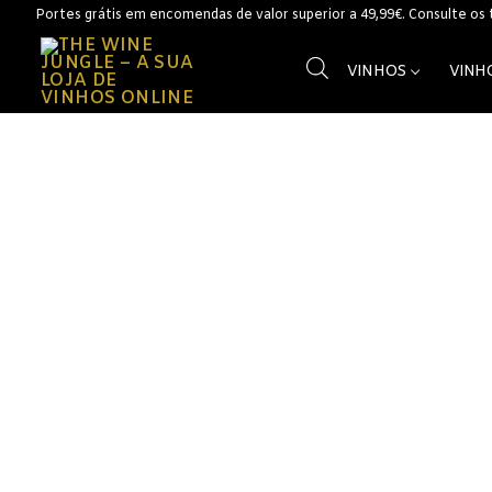
Saltar
Portes grátis em encomendas de valor superior a 49,99€. Consulte os
para
conteúdo
VINHOS
VINH
Vinhos
Vinhos Branc
Açores
Alentejo