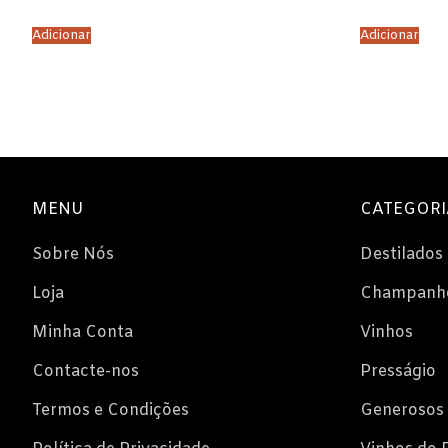
Espumantes
Adicionar
Adicionar
Licorosos
Vale Presente
Em Destaque
MENU
CATEGORI
Sobre Nós
Destilados
Loja
Champanh
Minha Conta
Vinhos
Contacte-nos
Presságio
Termos e Condições
Generosos