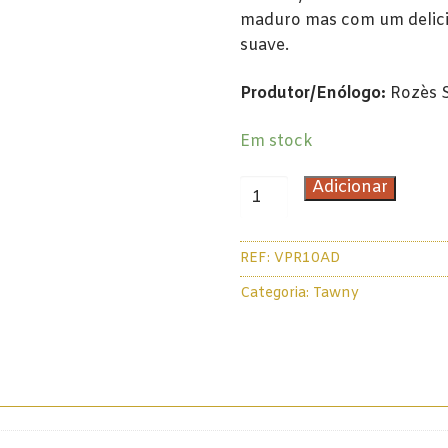
maduro mas com um delicio
suave.
Produtor/Enólogo:
Rozès S
Em stock
Quantidade
Adicionar
de
Rozès
REF:
VPR10AD
10
Anos
Categoria:
Tawny
Reserva
Dourada
Porto