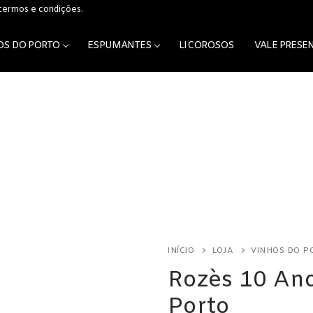
 termos e condições.
OS DO PORTO
ESPUMANTES
LICOROSOS
VALE PRESE
os
INÍCIO
LOJA
VINHOS DO P
Rozès 10 An
Porto