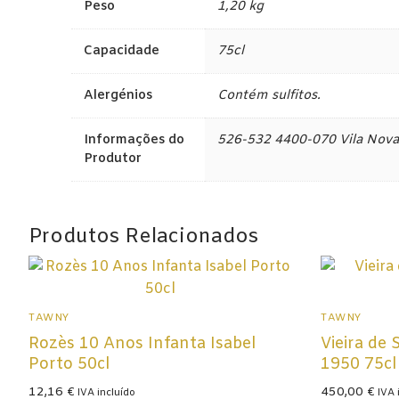
Peso
1,20 kg
Lisboa
Capacidade
75cl
Tejo
Alergénios
Contém sulfitos.
Colheita Tardi
Informações do
526-532 4400-070 Vila Nova 
Vinhos do Porto
Produtor
Ruby
Vintage
Produtos Relacionados
Tawny
Branco
TAWNY
TAWNY
Espumantes
Rozès 10 Anos Infanta Isabel
Vieira de
Porto 50cl
1950 75cl
Champagne
12,16
€
450,00
€
IVA incluído
IVA 