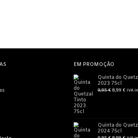
AS
EM PROMOÇÃO
Quinta do Quetz
2023 75cl
O
O
es
9,95
€
8,99
€
IVA in
preço
preç
original
atual
era:
é:
9,95 €.
8,99 
Quinta do Quetz
2024 75cl
O
O