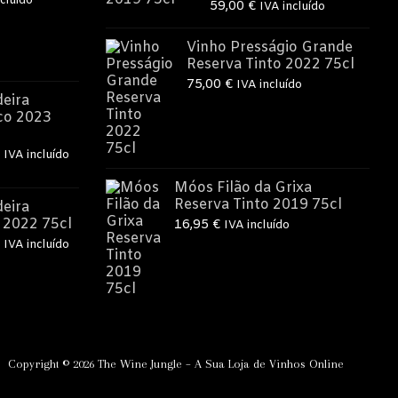
cluído
Avaliação
59,00
€
IVA incluído
5.00
de 5
o
Vinho Presságio Grande
Reserva Tinto 2022 75cl
75,00
€
IVA incluído
€.
eira
co 2023
O
IVA incluído
preço
Móos Filão da Grixa
l
atual
Reserva Tinto 2019 75cl
eira
é:
 2022 75cl
16,95
€
IVA incluído
€.
12,50 €.
O
IVA incluído
preço
l
atual
é:
€.
15,00 €.
Copyright © 2026 The Wine Jungle – A Sua Loja de Vinhos Online