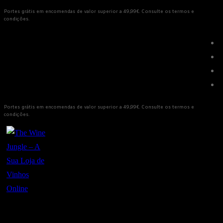
Saltar
Menu
Fechar
Portes grátis em encomendas de valor superior a 49,99€. Consulte os termos e
condições.
para
conteúdo
Portes grátis em encomendas de valor superior a 49,99€. Consulte os termos e
condições.