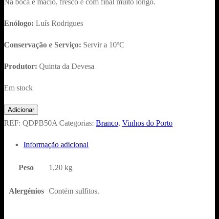
Na boca é macio, fresco e com final muito longo.
Enólogo:
Luís Rodrigues
Conservação e Serviço:
Servir a 10ºC
Produtor:
Quinta da Devesa
Em stock
Quantidade
Adicionar
de
REF:
QDPB50A
Categorias:
Branco
,
Vinhos do Porto
Quinta
Informação adicional
da
Devesa
Peso
1,20 kg
Porto
Branco
Alergénios
Contém sulfitos.
50
Anos