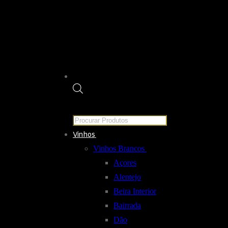
Products
search
Vinhos
Vinhos Brancos
Açores
Alentejo
Beira Interior
Bairrada
Dão