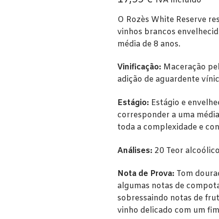
IVA incluído
O Rozès White Reserve res
vinhos brancos envelhecid
média de 8 anos.
Vinificação:
Maceração peli
adição de aguardente vínic
Estágio:
Estágio e envelhe
corresponder a uma média 
toda a complexidade e co
Análises:
20 Teor alcoólic
Nota de Prova:
Tom dourad
algumas notas de compota 
sobressaindo notas de fruto
vinho delicado com um fim