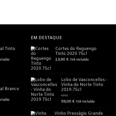
EM DESTAQUE
al Tinto
Cortes do Reguengo
Tinto 2020 75cl
13,90
€
cluído
IVA incluído
o
Lobo de Vasconcellos -
Vinha do Norte Tinto
€.
al Branco
2019 75cl
cluído
Avaliação
59,00
€
IVA incluído
5.00
de 5
o
Vinho Presságio Grande