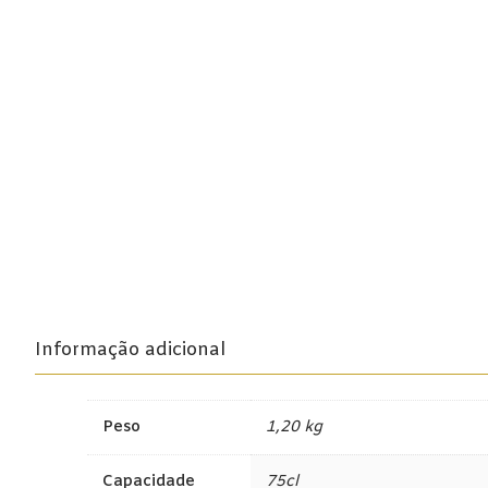
Beira Interior
Bairrada
Dão
Douro
Lisboa
Tejo
Vinhos Rosé
Alentejo
Informação adicional
Bairrada
Peso
1,20 kg
Dão
Douro
Capacidade
75cl