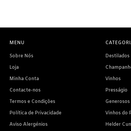
Espumantes
Licorosos
Vale Presente
Em Destaque
MENU
CATEGORI
Sobre Nós
Destilados
Loja
Champanh
Minha Conta
Vinhos
Contacte-nos
Presságio
Termos e Condições
Generosos
Política de Privacidade
Vinhos do 
Aviso Alergénios
Helder Cu