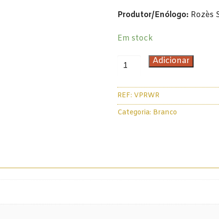
Produtor/Enólogo:
Rozès S
Em stock
Quantidade
Adicionar
de
Rozès
REF:
VPRWR
White
Reserve
Categoria:
Branco
Porto
75cl