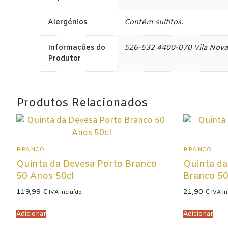
Lisboa
Alergénios
Contém sulfitos.
Tejo
Informações do
526-532 4400-070 Vila Nova 
Produtor
Colheita Tardi
Vinhos do Porto
Produtos Relacionados
Ruby
Vintage
Tawny
BRANCO
BRANCO
Quinta da Devesa Porto Branco
Quinta da
Branco
50 Anos 50cl
Branco 50
119,99
€
21,90
€
Espumantes
IVA incluído
IVA in
Champagne
Adicionar
Adicionar