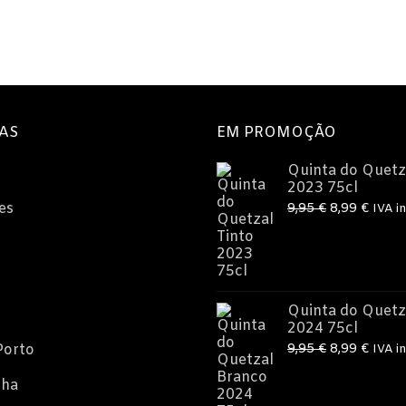
AS
EM PROMOÇÃO
Quinta do Quetz
2023 75cl
O
O
es
9,95
€
8,99
€
IVA in
preço
preç
original
atual
era:
é:
9,95 €.
8,99 
Quinta do Quetz
2024 75cl
O
O
Porto
9,95
€
8,99
€
IVA in
preço
preç
nha
original
atual