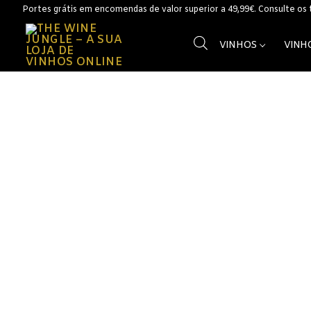
Saltar
Portes grátis em encomendas de valor superior a 49,99€. Consulte os
para
conteúdo
VINHOS
VINH
Vinhos
Vinhos Branc
Açores
Alentejo