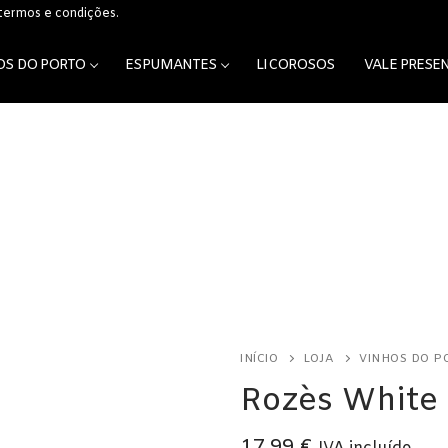
 termos e condições.
OS DO PORTO
ESPUMANTES
LICOROSOS
VALE PRESE
os
INÍCIO
LOJA
VINHOS DO P
Rozès White 
17,99
€