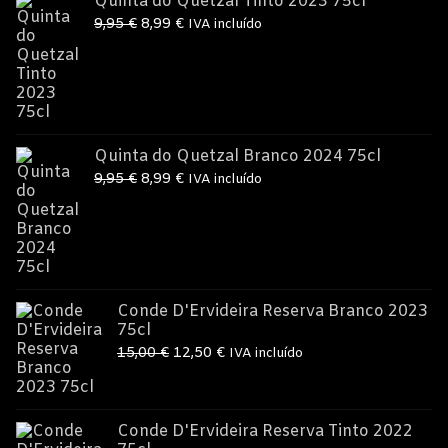
Quinta do Quetzal Tinto 2023 75cl
O
O
9,95
€
8,99
€
IVA incluído
preço
preço
original
atual
era:
é:
9,95 €.
8,99 €.
Quinta do Quetzal Branco 2024 75cl
O
O
9,95
€
8,99
€
IVA incluído
preço
preço
original
atual
era:
é:
9,95 €.
8,99 €.
Conde D'Ervideira Reserva Branco 2023
75cl
O
O
15,00
€
12,50
€
IVA incluído
preço
preço
original
atual
era:
é:
Conde D'Ervideira Reserva Tinto 2022