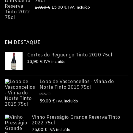
75cl
15,00 €.
12,50 €.
O
O
17,00
€
15,00
€
IVA incluído
preço
preço
original
atual
era:
é:
17,00 €.
15,00 €.
EM DESTAQUE
Cortes do Reguengo Tinto 2020 75cl
13,90
€
IVA incluído
Lobo de Vasconcellos - Vinha do
Norte Tinto 2019 75cl
Avaliação
59,00
€
IVA incluído
5.00
de 5
Vinho Presságio Grande Reserva Tinto
2022 75cl
75,00
€
IVA incluído