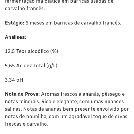
Alentejo
fermentação malolática em barricas usadas de
carvalho francês.
Beira Interior
Estágio:
6 meses em barricas de carvalho francês.
Bairrada
Análises:
Dão
12,5 Teor alcoólico (%)
Douro
5,65 Acidez Total (g/L)
Lisboa
Tejo
3,34 pH
Vinhos Rosé
Nota de Prova:
Aromas frescos a ananás, pêssego e
notas minerais. Rico e elegante, com umas nuances
Alentejo
salinas. Notas de ananás bem presente envolvido por
notas de baunilha, com um agradável toque de ervas
Bairrada
frescas e carvalho.
Dão