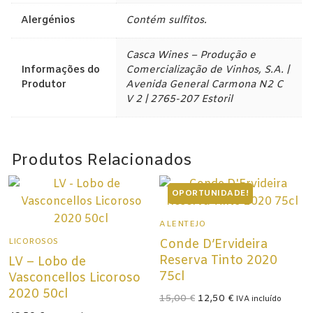
Champagne
Alergénios
Contém sulfitos.
Espumantes
Casca Wines – Produção e
Licorosos
Informações do
Comercialização de Vinhos, S.A. |
Produtor
Avenida General Carmona N2 C
Vale Presente
V 2 | 2765-207 Estoril
Em Destaque
Produtos Relacionados
OPORTUNIDADE!
ALENTEJO
LICOROSOS
Conde D’Ervideira
Reserva Tinto 2020
LV – Lobo de
75cl
Vasconcellos Licoroso
2020 50cl
O
O
15,00
€
12,50
€
IVA incluído
preço
preço