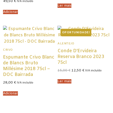
49,50
€
original
atual
IVA incluído
era:
é:
Ler mais
15,00 €.
12,50 €.
Adicionar
OPORTUNIDADE!
ALENTEJO
CRIVO
Conde D’Ervideira
Reserva Branco 2023
Espumante Crivo Blanc
75cl
de Blancs Bruto
Millésime 2018 75cl –
O
O
15,00
€
12,50
€
IVA incluído
preço
preço
DOC Bairrada
original
atual
era:
é:
Ler mais
28,00
€
IVA incluído
15,00 €.
12,50 €.
Adicionar