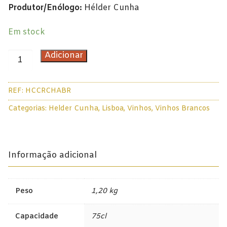
Produtor/Enólogo:
Hélder Cunha
Douro
Em stock
Lisboa
Quantidade
Adicionar
Tejo
de
Cabo
Colheita Tardia
REF:
HCCRCHABR
da
Vinhos do Porto
Roca
Categorias:
Helder Cunha
,
Lisboa
,
Vinhos
,
Vinhos Brancos
Reserva
Ruby
Chardonnay
Branco
Vintage
Informação adicional
2023
75cl
Tawny
Peso
1,20 kg
Branco
Espumantes
Capacidade
75cl