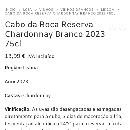
Alentejo
INÍCIO
LOJA
VINHOS
VINHOS BRANCOS
LISBOA
CABO DA ROCA RESERVA CHARDONNAY BRANCO 2023 75CL
Beira Interior
Cabo da Roca Reserva
Bairrada
Chardonnay Branco 2023
75cl
Dão
Douro
13,99
€
IVA incluído
Lisboa
Região:
Lisboa
Tejo
Ano:
2023
Vinho Verde
Castas:
Chardonnay
Vinhos Tintos
Vinificação:
As uvas são desengaçadas e esmagadas
diretamente para a cuba, 3 dias de maceração a frio;
Açores
fermentação alcoólica a 24°C para preservar a fruta;