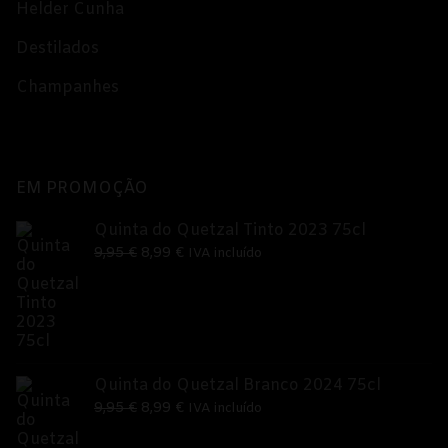
Helder Cunha
Destilados
Champanhes
EM PROMOÇÃO
Quinta do Quetzal Tinto 2023 75cl
O
O
9,95
€
8,99
€
IVA incluído
preço
preço
original
atual
era:
é:
9,95 €.
8,99 €.
Quinta do Quetzal Branco 2024 75cl
O
O
9,95
€
8,99
€
IVA incluído
preço
preço