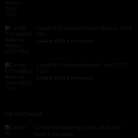
original
atual
era:
é:
9,95 €.
8,99 €.
Conde D'Ervideira Reserva Branco 2023
75cl
O
O
15,00
€
12,50
€
IVA incluído
preço
preço
original
atual
era:
é:
Conde D'Ervideira Reserva Tinto 2022
75cl
15,00 €.
12,50 €.
O
O
17,00
€
15,00
€
IVA incluído
preço
preço
original
atual
era:
é:
17,00 €.
15,00 €.
EM DESTAQUE
Cortes do Reguengo Tinto 2020 75cl
13,90
€
IVA incluído