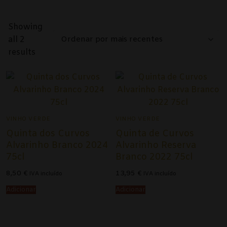
Alentejo
Showing
Beira Interior
all 2
Ordenado
Bairrada
results
por
mais
Dão
recentes
Douro
Lisboa
VINHO VERDE
VINHO VERDE
Quinta dos Curvos
Quinta de Curvos
Tejo
Alvarinho Branco 2024
Alvarinho Reserva
75cl
Branco 2022 75cl
Vinho Verde
8,50
€
13,95
€
IVA incluído
IVA incluído
Vinhos Tintos
Adicionar
Adicionar
Açores