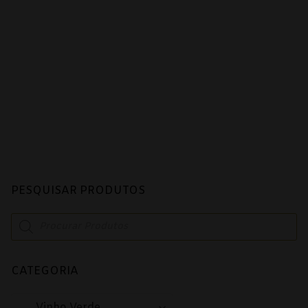
Alentejo
Beira Interior
Bairrada
Dão
Douro
Lisboa
Tejo
PESQUISAR PRODUTOS
Vinhos Rosé
Products
search
Alentejo
CATEGORIA
Bairrada
Dão