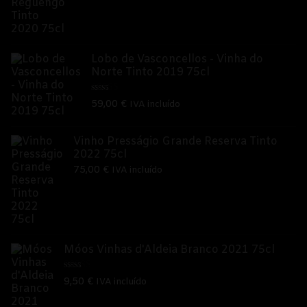
Lobo de Vasconcellos - Vinha do
Norte Tinto 2019 75cl
Avaliação
59,00
€
IVA incluído
5.00
de 5
Vinho Presságio Grande Reserva Tinto
2022 75cl
75,00
€
IVA incluído
Móos Vinhas d'Aldeia Branco 2021 75cl
Avaliação
9,50
€
IVA incluído
3.00
de
5