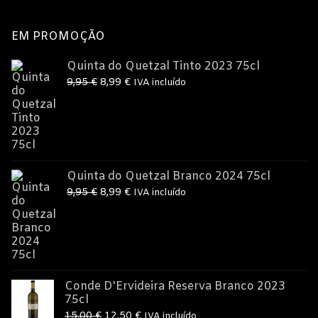
EM PROMOÇÃO
Quinta do Quetzal Tinto 2023 75cl
O
O
9,95
€
8,99
€
IVA incluído
preço
preço
original
atual
era:
é:
9,95 €.
8,99 €.
Quinta do Quetzal Branco 2024 75cl
O
O
9,95
€
8,99
€
IVA incluído
preço
preço
original
atual
era:
é:
9,95 €.
8,99 €.
Conde D'Ervideira Reserva Branco 2023
75cl
O
O
15,00
€
12,50
€
IVA incluído