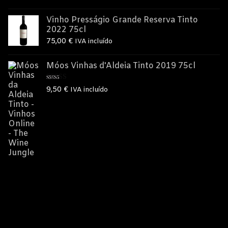
Vinho Presságio Grande Reserva Tinto
2022 75cl
75,00
€
IVA incluído
Móos Vinhas d'Aldeia Tinto 2019 75cl
Avaliação
9,50
€
IVA incluído
5.00
de 5