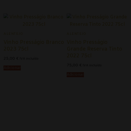
Alentejo
Beira Interior
Bairrada
ALENTEJO
ALENTEJO
Dão
Vinho Presságio Branco
Vinho Presságio
2023 75cl
Grande Reserva Tinto
Douro
2022 75cl
25,00
€
IVA incluído
Lisboa
75,00
€
IVA incluído
Adicionar
Adicionar
Tejo
Vinhos Rosé
Alentejo
Bairrada
Dão