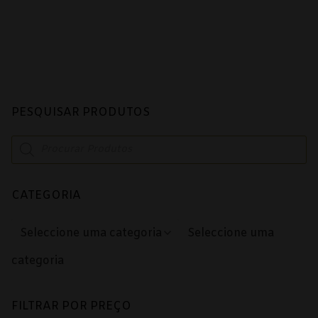
Douro
Lisboa
Tejo
PESQUISAR PRODUTOS
Colheita Tardia
Products
Vinhos do Porto
search
Ruby
CATEGORIA
Vintage
Seleccione uma
Tawny
categoria
Branco
Espumantes
FILTRAR POR PREÇO