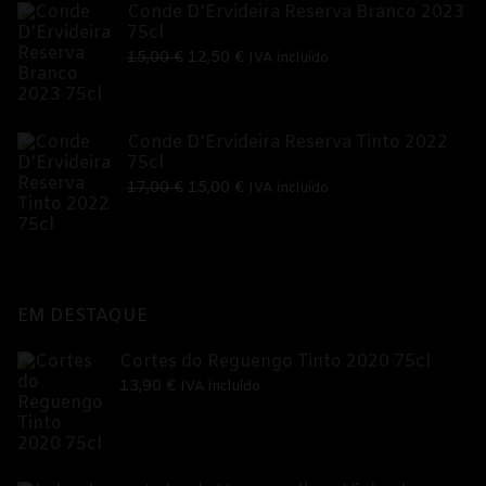
Conde D'Ervideira Reserva Branco 2023
75cl
O
O
15,00
€
12,50
€
IVA incluído
preço
preço
original
atual
era:
é:
Conde D'Ervideira Reserva Tinto 2022
75cl
15,00 €.
12,50 €.
O
O
17,00
€
15,00
€
IVA incluído
preço
preço
original
atual
era:
é:
17,00 €.
15,00 €.
EM DESTAQUE
Cortes do Reguengo Tinto 2020 75cl
13,90
€
IVA incluído