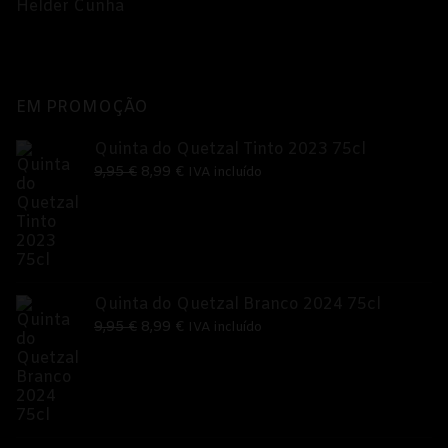
Helder Cunha
EM PROMOÇÃO
Quinta do Quetzal Tinto 2023 75cl
O
O
9,95
€
8,99
€
IVA incluído
preço
preço
original
atual
era:
é:
9,95 €.
8,99 €.
Quinta do Quetzal Branco 2024 75cl
O
O
9,95
€
8,99
€
IVA incluído
preço
preço
original
atual
era:
é:
9,95 €.
8,99 €.