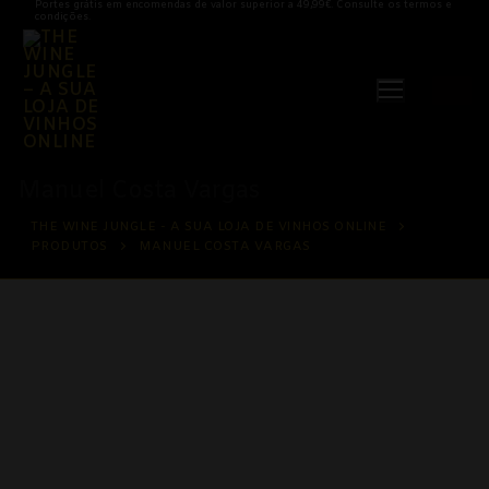
Portes grátis em encomendas de valor superior a 49,99€. Consulte os termos e
Saltar
condições.
para
conteúdo
Manuel Costa Vargas
THE WINE JUNGLE - A SUA LOJA DE VINHOS ONLINE
PRODUTOS
MANUEL COSTA VARGAS
Vinhos
Vinhos Brancos
Açores