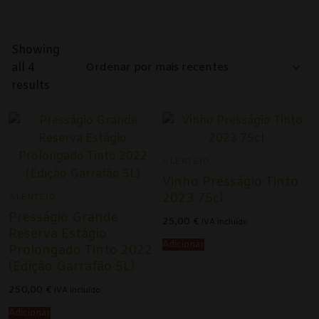
Alentejo
Beira Interior
Showing
all 4
Bairrada
Ordenado
results
por
Dão
mais
recentes
Douro
ALENTEJO
Lisboa
Vinho Presságio Tinto
Tejo
2023 75cl
ALENTEJO
Presságio Grande
25,00
€
IVA incluído
Vinho Verde
Reserva Estágio
Adicionar
Prolongado Tinto 2022
Vinhos Tintos
(Edição Garrafão 5L)
250,00
€
Açores
IVA incluído
Adicionar