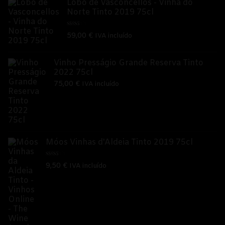
Lobo de Vasconcellos - Vinha do
Norte Tinto 2019 75cl
Avaliação
59,00
€
IVA incluído
5.00
de 5
Vinho Presságio Grande Reserva Tinto
2022 75cl
75,00
€
IVA incluído
Móos Vinhas d'Aldeia Tinto 2019 75cl
Avaliação
9,50
€
IVA incluído
5.00
de 5