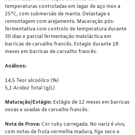
Alentejo
temperaturas controladas em lagar de aço inox a
25°C, com submersão de manta. Delastage e
Beira Interior
remontagem com arejamento. Maceração pós-
Bairrada
fermentativa com controlo de temperatura durante
30 dias e parcial fermentação maloláctica em
Dão
barricas de carvalho francês. Estagio durante 18
meses em barricas de carvalho francês.
Douro
Análises:
Lisboa
Tejo
14,5 Teor alcoólico (%)
5,1 Acidez Total (g/L)
Vinhos Rosé
Maturação/Estágio:
Estágio de 12 meses em barricas
Alentejo
novas e usadas de carvalho francês.
Bairrada
Nota de Prova:
Cor ruby carregada. No nariz é vivo,
com notas de fruta vermelha madura, figo seco e
Dão