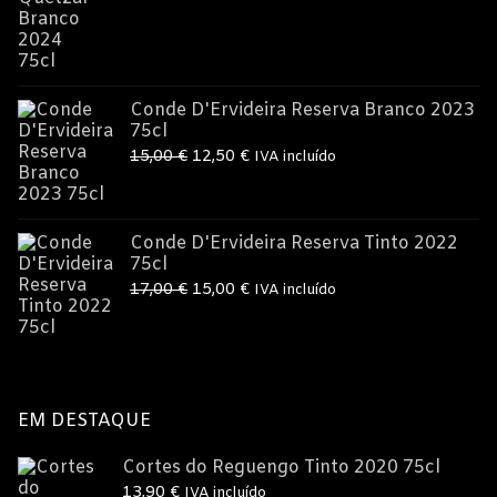
original
atual
era:
é:
9,95 €.
8,99 €.
Conde D'Ervideira Reserva Branco 2023
75cl
O
O
15,00
€
12,50
€
IVA incluído
preço
preço
original
atual
era:
é:
Conde D'Ervideira Reserva Tinto 2022
75cl
15,00 €.
12,50 €.
O
O
17,00
€
15,00
€
IVA incluído
preço
preço
original
atual
era:
é:
17,00 €.
15,00 €.
EM DESTAQUE
Cortes do Reguengo Tinto 2020 75cl
13,90
€
IVA incluído