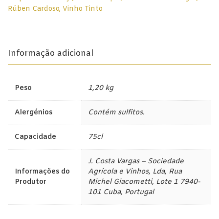
75cl
Champagne
Rúben Cardoso
,
Vinho Tinto
Espumantes
Licorosos
Informação adicional
Vale Presente
Em Destaque
Peso
1,20 kg
Alergénios
Contém sulfitos.
Capacidade
75cl
J. Costa Vargas – Sociedade
Informações do
Agrícola e Vinhos, Lda, Rua
Produtor
Michel Giacometti, Lote 1 7940-
101 Cuba, Portugal