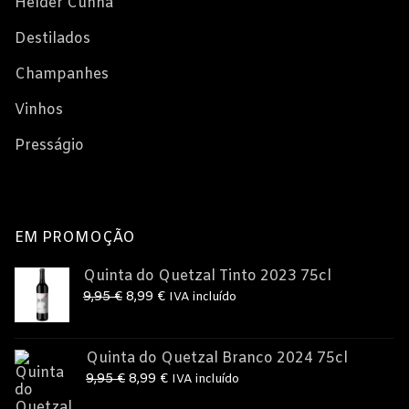
Helder Cunha
Destilados
Champanhes
Vinhos
Presságio
EM PROMOÇÃO
Quinta do Quetzal Tinto 2023 75cl
O
O
9,95
€
8,99
€
IVA incluído
preço
preço
original
atual
Quinta do Quetzal Branco 2024 75cl
era:
é:
O
O
9,95
€
8,99
€
IVA incluído
9,95 €.
8,99 €.
preço
preço