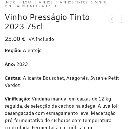
INÍCIO
LOJA
VINHOS
VINHOS TINTOS
VINHO
Alentejo
PRESSÁGIO TINTO 2023 75CL
Vinho Presságio Tinto
Beira Interior
2023 75cl
Bairrada
25,00
€
IVA incluído
Dão
Região:
Alentejo
Douro
Ano:
2023
Lisboa
Castas:
Alicante Bouschet, Aragonês, Syrah e Petit
Tejo
Verdot
Vinho Verde
Vinificação:
Vindima manual em caixas de 12 kg
Vinhos Tintos
seguida, de selecção de cachos na adega. A uva foi
desengaçada com esmagamento leve. Maceração
Açores
pré-fermentativa de 48 horas com temperatura
controlada. Fermentação alcoólica com