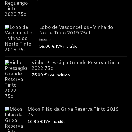
Lobo de Vasconcellos - Vinha do
Norte Tinto 2019 75cl
Avaliação
59,00
€
IVA incluído
5.00
de 5
Vinho Presságio Grande Reserva Tinto
2022 75cl
75,00
€
IVA incluído
Móos Filão da Grixa Reserva Tinto 2019
75cl
16,95
€
IVA incluído