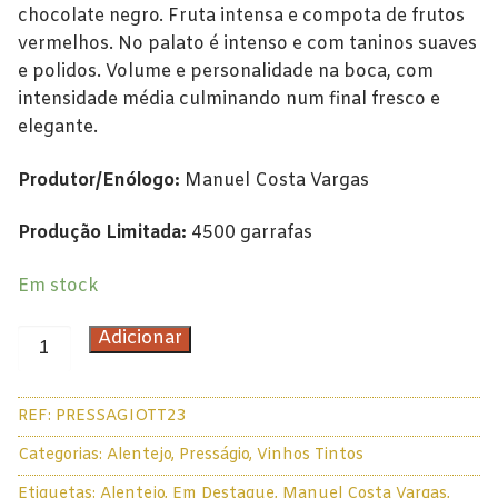
chocolate negro. Fruta intensa e compota de frutos
Douro
vermelhos. No palato é intenso e com taninos suaves
e polidos. Volume e personalidade na boca, com
Lisboa
intensidade média culminando num final fresco e
elegante.
Tejo
Produtor/Enólogo:
Manuel Costa Vargas
Colheita Tardia
Vinhos do Porto
Produção Limitada:
4500 garrafas
Ruby
Em stock
Vintage
Quantidade
Adicionar
de
Tawny
Vinho
REF:
PRESSAGIOTT23
Presságio
Branco
Tinto
Categorias:
Alentejo
,
Presságio
,
Vinhos Tintos
Espumantes
2023
Etiquetas:
Alentejo
,
Em Destaque
,
Manuel Costa Vargas
,