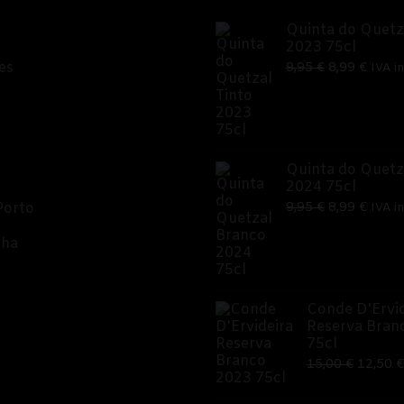
Quinta do Quetz
2023 75cl
O
O
es
9,95
€
8,99
€
IVA in
preço
preç
original
atual
era:
é:
9,95 €.
8,99 
Quinta do Quetz
2024 75cl
O
O
Porto
9,95
€
8,99
€
IVA in
preço
preç
nha
original
atual
era:
é:
9,95 €.
8,99 
Conde D'Ervid
Reserva Bran
75cl
O
15,00
€
12,50
€
preço