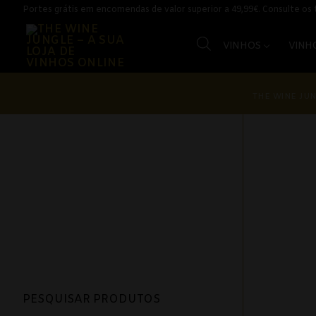
Saltar
Portes grátis em encomendas de valor superior a 49,99€. Consulte os
para
conteúdo
VINHOS
VINH
THE WINE JUN
Vinhos
Vinhos Branc
Açores
Alentejo
PESQUISAR PRODUTOS