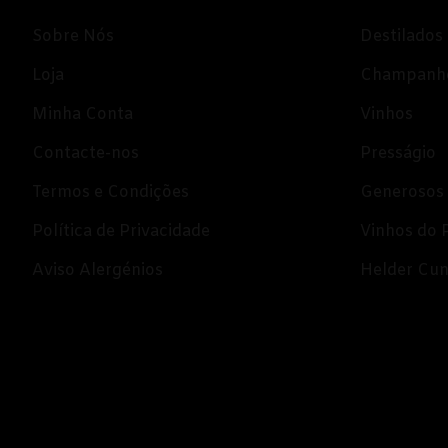
Beira Interior
Sobre Nós
Destilados
Bairrada
Loja
Champanh
Dão
Minha Conta
Vinhos
Douro
Contacte-nos
Presságio
Lisboa
Termos e Condições
Generosos
Tejo
Política de Privacidade
Vinhos do 
Vinhos Rosé
Aviso Alergénios
Helder Cu
Alentejo
Bairrada
Dão
Douro