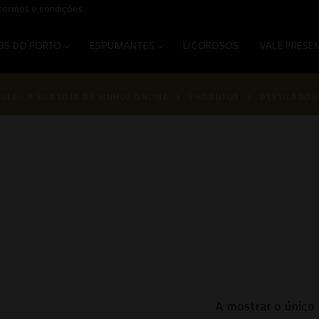
 termos e condições.
OS DO PORTO
ESPUMANTES
LICOROSOS
VALE PRESE
GLE - A SUA LOJA DE VINHOS ONLINE
PRODUTOS
DESTILADOS
os
A mostrar o único 