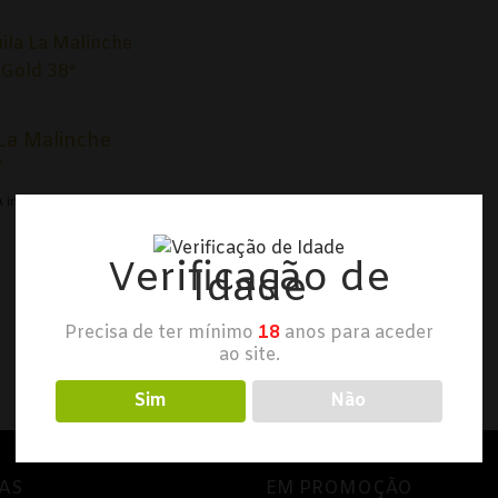
 La Malinche
º
A incluído
Verificação de
Idade
Precisa de ter mínimo
18
anos para aceder
ao site.
Sim
Não
AS
EM PROMOÇÃO