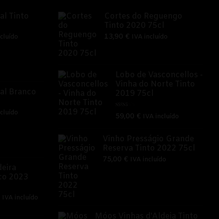
al Tinto
Cortes do Reguengo
Tinto 2020 75cl
13,90
€
cluído
IVA incluído
o
Lobo de Vasconcellos -
Vinha do Norte Tinto
€.
al Branco
2019 75cl
cluído
Avaliação
59,00
€
IVA incluído
5.00
de 5
o
Vinho Presságio Grande
Reserva Tinto 2022 75cl
75,00
€
IVA incluído
€.
eira
co 2023
O
IVA incluído
preço
Móos Vinhas d'Aldeia Tinto