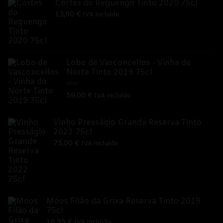
Cortes do Reguengo Tinto 2020 75cl
13,90
€
IVA incluído
Lobo de Vasconcellos - Vinha do
Norte Tinto 2019 75cl
Avaliação
59,00
€
IVA incluído
5.00
de 5
Vinho Presságio Grande Reserva Tinto
2022 75cl
75,00
€
IVA incluído
Móos Filão da Grixa Reserva Tinto 2019
75cl
16,95
€
IVA incluído