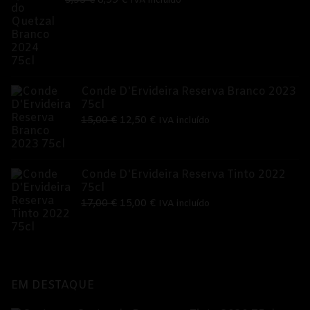
9,95
€
8,99
€
IVA incluído
preço
preço
original
atual
era:
é:
9,95 €.
8,99 €.
Conde D'Ervideira Reserva Branco 2023
75cl
O
O
15,00
€
12,50
€
IVA incluído
preço
preço
original
atual
era:
é:
Conde D'Ervideira Reserva Tinto 2022
75cl
15,00 €.
12,50 €.
O
O
17,00
€
15,00
€
IVA incluído
preço
preço
original
atual
era:
é:
17,00 €.
15,00 €.
EM DESTAQUE