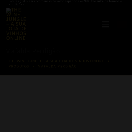
Portes grátis em encomendas de valor superior a 49,99€. Consulte os termos e
Saltar
condições.
para
conteúdo
Mafalda Perdigão
THE WINE JUNGLE - A SUA LOJA DE VINHOS ONLINE
PRODUTOS
MAFALDA PERDIGÃO
Vinhos
Vinhos Brancos
Açores