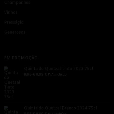
Champanhes
Vinhos
Presságio
Generosos
EM PROMOÇÃO
Quinta do Quetzal Tinto 2023 75cl
O
O
9,95
€
8,99
€
IVA incluído
preço
preço
original
atual
era:
é:
9,95 €.
8,99 €.
Quinta do Quetzal Branco 2024 75cl
O
O