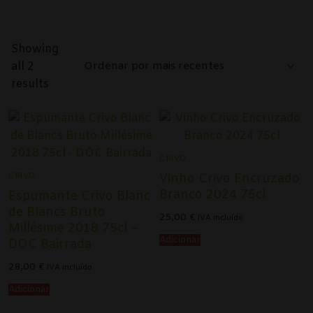
Alentejo
Beira Interior
Showing
all 2
Bairrada
Ordenado
results
por
Dão
mais
recentes
Douro
CRIVO
Lisboa
CRIVO
Vinho Crivo Encruzado
Tejo
Branco 2024 75cl
Espumante Crivo Blanc
de Blancs Bruto
25,00
€
IVA incluído
Vinho Verde
Millésime 2018 75cl –
Adicionar
DOC Bairrada
Vinhos Tintos
28,00
€
IVA incluído
Açores
Adicionar