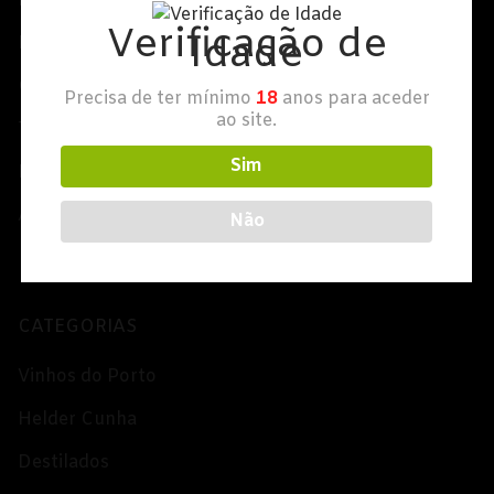
Loja
Champagne
Verificação de
Idade
Minha Conta
Espumantes
Contacte-nos
Precisa de ter mínimo
18
anos para aceder
Licorosos
ao site.
Termos e Condições
Vale Presente
Sim
Política de Privacidade
Em Destaque
Aviso Alergénios
Não
CATEGORIAS
Vinhos do Porto
Helder Cunha
Destilados