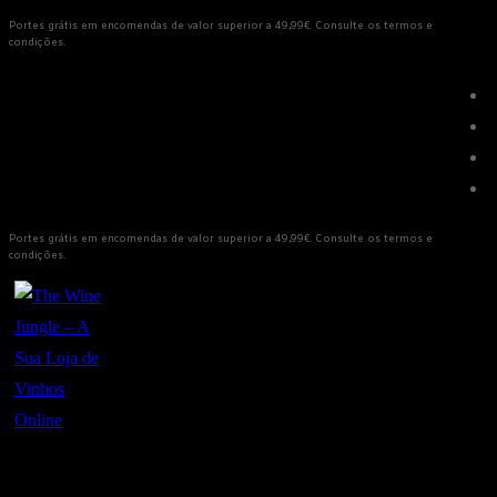
Saltar
Menu
Fechar
Portes grátis em encomendas de valor superior a 49,99€. Consulte os termos e
condições.
para
conteúdo
Portes grátis em encomendas de valor superior a 49,99€. Consulte os termos e
condições.