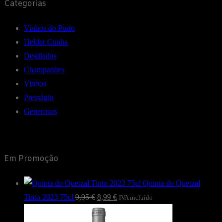
Categorias
Vinhos do Porto
Helder Cunha
Destilados
Champanhes
Vinhos
Presságio
Generosos
Em Promoção
Quinta do Quetzal
O
O
Tinto 2023 75cl
9,95
€
8,99
€
IVA incluído
preço
preço