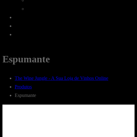
Champagne
Espumantes
Licorosos
Vale Presente
Em Destaque
Espumante
The Wine Jungle - A Sua Loja de Vinhos Online
Produtos
Espumante