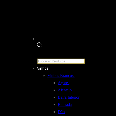
Products
search
Vinhos
Vinhos Brancos
Açores
Alentejo
Beira Interior
Bairrada
Dão