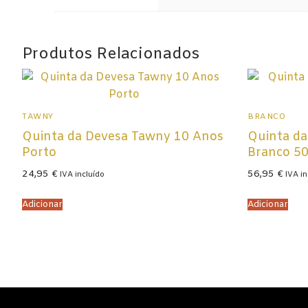
Espumantes
Licorosos
Produtos Relacionados
Vale Presente
Em Destaque
TAWNY
BRANCO
Quinta da Devesa Tawny 10 Anos
Quinta da
Porto
Branco 50
24,95
€
56,95
€
IVA incluído
IVA in
Adicionar
Adicionar