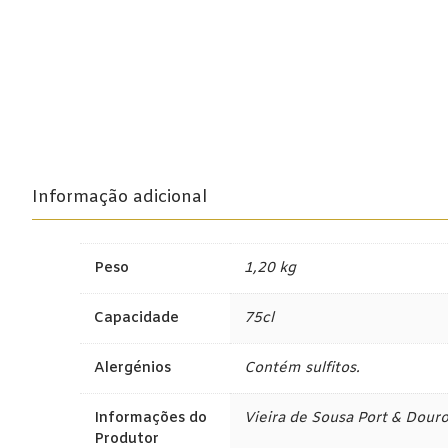
Lisboa
Tejo
Colheita Tardi
Vinhos do Porto
Informação adicional
Ruby
Vintage
Peso
1,20 kg
Tawny
Capacidade
75cl
Branco
Alergénios
Contém sulfitos.
Espumantes
Informações do
Vieira de Sousa Port & Dour
Champagne
Produtor