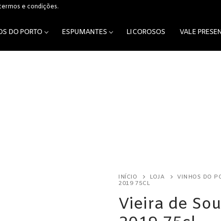
 termos e condições.
OS DO PORTO
ESPUMANTES
LICOROSOS
VALE PRESE
os
INÍCIO
LOJA
VINHOS DO P
2019 75CL
Vieira de So