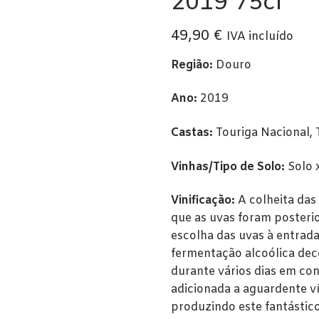
2019 75cl
49,90
€
IVA incluído
Região:
Douro
Ano:
2019
Castas:
Touriga Nacional, T
Vinhas/Tipo de Solo:
Solo x
Vinificação:
A colheita das
que as uvas foram posteri
escolha das uvas à entrad
fermentação alcoólica dec
durante vários dias em co
adicionada a aguardente v
produzindo este fantástico