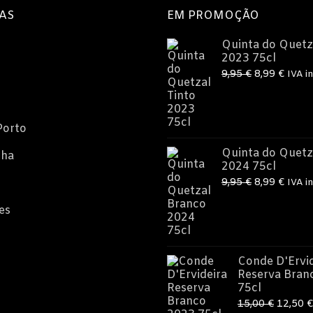
AS
EM PROMOÇÃO
Quinta do Quetz
2023 75cl
O
O
9,95
€
8,99
€
IVA in
preço
preç
original
atual
era:
é:
Porto
9,95 €.
8,99 
Quinta do Quetz
nha
2024 75cl
O
O
9,95
€
8,99
€
IVA in
preço
preç
es
original
atual
era:
é:
9,95 €.
8,99 
Conde D'Ervid
Reserva Bran
75cl
O
15,00
€
12,50
€