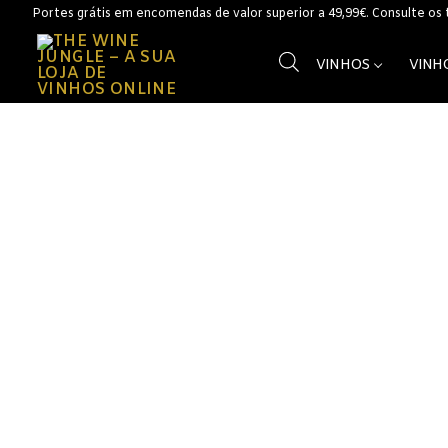
Saltar
Portes grátis em encomendas de valor superior a 49,99€. Consulte os
para
conteúdo
VINHOS
VINH
Vinhos
Vinhos Branc
Açores
Alentejo