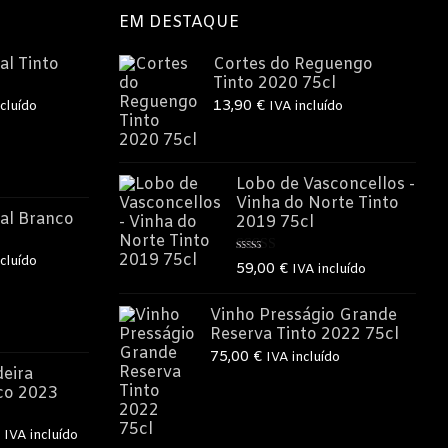
EM DESTAQUE
al Tinto
Cortes do Reguengo
Tinto 2020 75cl
13,90
€
cluído
IVA incluído
o
Lobo de Vasconcellos -
Vinha do Norte Tinto
€.
al Branco
2019 75cl
cluído
Avaliação
59,00
€
IVA incluído
5.00
de 5
o
Vinho Presságio Grande
Reserva Tinto 2022 75cl
75,00
€
IVA incluído
€.
eira
co 2023
O
IVA incluído