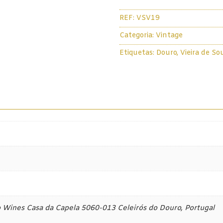
Vieira
REF:
VSV19
de
Sousa
Categoria:
Vintage
Porto
Etiquetas:
Douro
,
Vieira de So
Vintage
a
2019
75cl
o Wines Casa da Capela 5060-013 Celeirós do Douro, Portugal