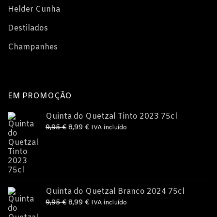
Helder Cunha
Destilados
Champanhes
EM PROMOÇÃO
Quinta do Quetzal Tinto 2023 75cl
O
O
9,95
€
8,99
€
IVA incluído
preço
preço
original
atual
era:
é:
9,95 €.
8,99 €.
Quinta do Quetzal Branco 2024 75cl
O
O
9,95
€
8,99
€
IVA incluído
preço
preço