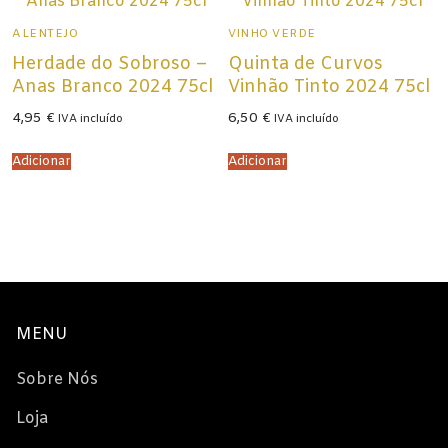
ALENTEJO
VINHO VERDE
Herdade do Sobroso –
Quinta de Curvos
Anas Branco 2024 75cl
Vinhão Tinto 2024 75cl
4,95
€
6,50
€
IVA incluído
IVA incluído
Adicionar
Adicionar
MENU
Sobre Nós
Loja