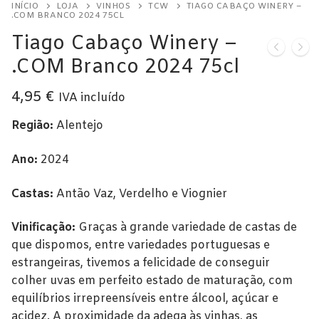
Licorosos
Champagne
INÍCIO
LOJA
VINHOS
TCW
TIAGO CABAÇO WINERY –
Vintage
Tawny
Alentejo
Açores
Vinhos Rosé
.COM BRANCO 2024 75CL
Vale Presente
Espumantes
Tiago Cabaço Winery –
Branco
Beira Interior
Alentejo
Alentejo
Colheita Tardia
Em Destaque
.COM Branco 2024 75cl
Bairrada
Beira Interior
Bairrada
4,95
€
IVA incluído
Dão
Bairrada
Dão
Região:
Alentejo
Douro
Dão
Douro
Ano:
2024
Lisboa
Douro
Lisboa
Castas:
Antão Vaz, Verdelho e Viognier
Tejo
Lisboa
Tejo
Vinificação:
Graças à grande variedade de castas de
Vinho Verde
Tejo
que dispomos, entre variedades portuguesas e
estrangeiras, tivemos a felicidade de conseguir
colher uvas em perfeito estado de maturação, com
equilíbrios irrepreensíveis entre álcool, açúcar e
acidez. A proximidade da adega às vinhas, as