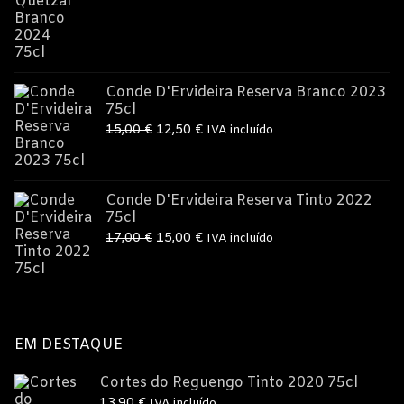
original
atual
era:
é:
9,95 €.
8,99 €.
Conde D'Ervideira Reserva Branco 2023
75cl
O
O
15,00
€
12,50
€
IVA incluído
preço
preço
original
atual
era:
é:
Conde D'Ervideira Reserva Tinto 2022
75cl
15,00 €.
12,50 €.
O
O
17,00
€
15,00
€
IVA incluído
preço
preço
original
atual
era:
é:
17,00 €.
15,00 €.
EM DESTAQUE
Cortes do Reguengo Tinto 2020 75cl
13,90
€
IVA incluído