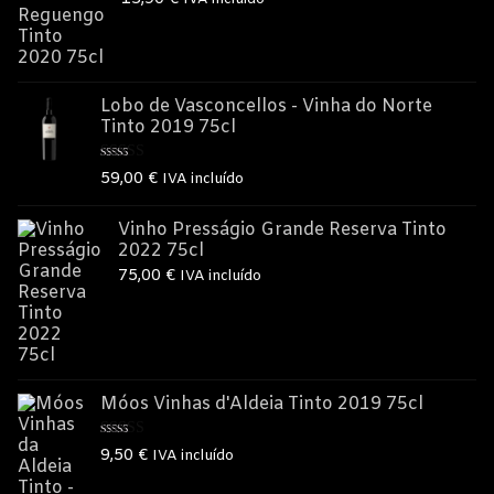
Lobo de Vasconcellos - Vinha do Norte
Tinto 2019 75cl
Avaliação
59,00
€
IVA incluído
5.00
de 5
Vinho Presságio Grande Reserva Tinto
2022 75cl
75,00
€
IVA incluído
Móos Vinhas d'Aldeia Tinto 2019 75cl
Avaliação
9,50
€
IVA incluído
5.00
de 5