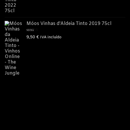
Móos Vinhas d'Aldeia Tinto 2019 75cl
Avaliação
9,50
€
IVA incluído
5.00
de 5