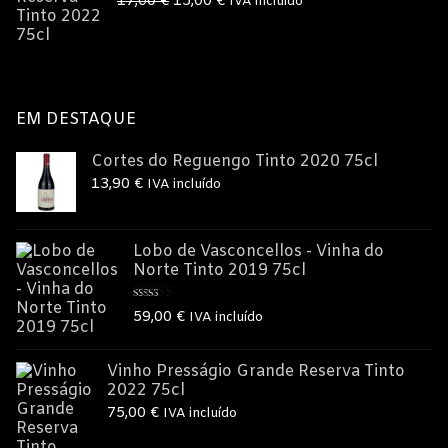
17,00
€
15,00
€
IVA incluído
preço
preço
original
atual
era:
é:
17,00 €.
15,00 €.
EM DESTAQUE
Cortes do Reguengo Tinto 2020 75cl
13,90
€
IVA incluído
Lobo de Vasconcellos - Vinha do
Norte Tinto 2019 75cl
Avaliação
59,00
€
IVA incluído
5.00
de 5
Vinho Presságio Grande Reserva Tinto
2022 75cl
75,00
€
IVA incluído