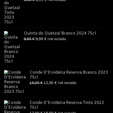
9,95
€
8,99
€
IVA incluído
preço
preço
original
atual
era:
é:
9,95 €.
8,99 €.
Quinta do Quetzal Branco 2024 75cl
O
O
9,95
€
8,99
€
IVA incluído
preço
preço
original
atual
era:
é:
9,95 €.
8,99 €.
Conde D'Ervideira Reserva Branco 2023
75cl
O
O
15,00
€
12,50
€
IVA incluído
preço
preço
original
atual
era:
é:
Conde D'Ervideira Reserva Tinto 2022
75cl
15,00 €.
12,50 €.
O
O