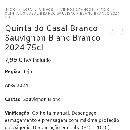
Licorosos
Champagne
Vintage
Tawny
Alentejo
Açores
Vinhos Rosé
INÍCIO
LOJA
VINHOS
VINHOS BRANCOS
TEJO
Vale Presente
QUINTA DO CASAL BRANCO SAUVIGNON BLANC BRANCO 2024
Espumantes
Branco
Beira Interior
Alentejo
Alentejo
75CL
Colheita Tardia
Em Destaque
Quinta do Casal Branco
Bairrada
Beira Interior
Bairrada
Sauvignon Blanc Branco
Dão
Bairrada
Dão
2024 75cl
Douro
Dão
Douro
7,99
€
IVA incluído
Lisboa
Douro
Lisboa
Região:
Tejo
Tejo
Lisboa
Tejo
Ano:
2024
Vinho Verde
Tejo
Castas:
Sauvignon Blanc
Vinificação:
Colheita manual. Desengaçe,
esmagamento e prensagem com máxima proteção
do oxigénio. Decantação em cuba (8ºC – 10ºC)