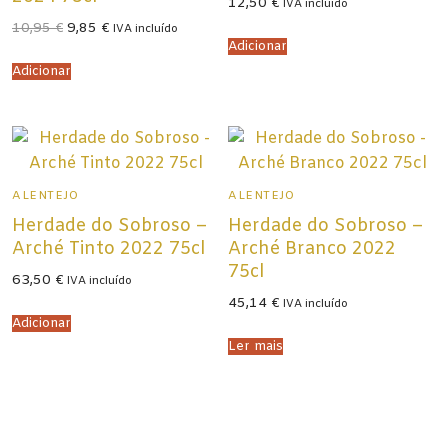
12,50
€
IVA incluído
O
O
10,95
€
9,85
€
IVA incluído
preço
preço
Adicionar
original
atual
era:
é:
Adicionar
10,95 €.
9,85 €.
ALENTEJO
ALENTEJO
Herdade do Sobroso –
Herdade do Sobroso –
Arché Tinto 2022 75cl
Arché Branco 2022
75cl
63,50
€
IVA incluído
45,14
€
IVA incluído
Adicionar
Ler mais