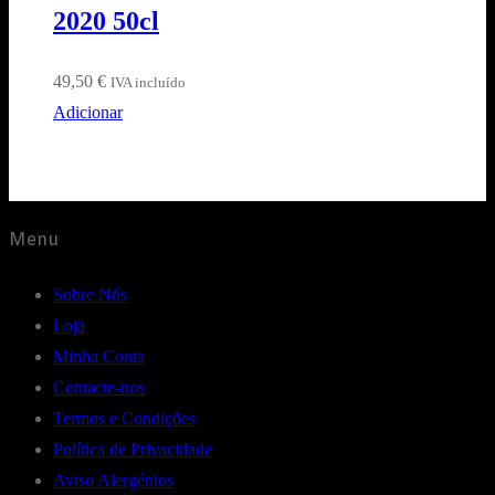
2020 50cl
49,50
€
IVA incluído
Adicionar
Menu
Sobre Nós
Loja
Minha Conta
Contacte-nos
Termos e Condições
Política de Privacidade
Aviso Alergénios