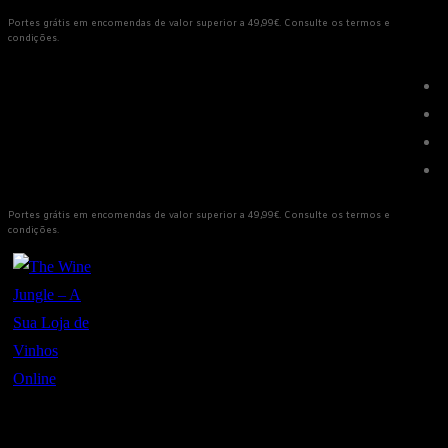
Saltar
Menu
Fechar
Portes grátis em encomendas de valor superior a 49,99€. Consulte os termos e
condições.
para
conteúdo
Portes grátis em encomendas de valor superior a 49,99€. Consulte os termos e
condições.