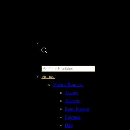
Products
search
Vinhos
Vinhos Brancos
Açores
Alentejo
Beira Interior
Bairrada
Dão