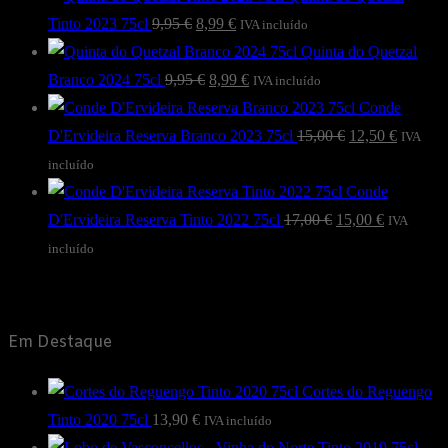
O
O
Tinto 2023 75cl
9,95
€
8,99
€
IVA incluído
preço
preço
Quinta do Quetzal
original
O
atual
O
Branco 2024 75cl
9,95
€
8,99
€
IVA incluído
era:
preço
é:
preço
Conde
9,95 €.
original
8,99 €.
atual
O
O
D'Ervideira Reserva Branco 2023 75cl
15,00
€
12,50
€
IVA
era:
é:
preço
preço
incluído
9,95 €.
8,99 €.
original
atual
Conde
O
era:
O
é:
D'Ervideira Reserva Tinto 2022 75cl
17,00
€
15,00
€
IVA
preço
15,00 €.
preço
12,50 €.
incluído
original
atual
era:
é:
17,00 €.
15,00 €.
Em Destaque
Cortes do Reguengo
Tinto 2020 75cl
13,90
€
IVA incluído