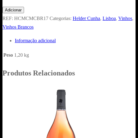
Quantidade
Adicionar
de
REF:
HCMCMCBR17
Categorias:
Helder Cunha
,
Lisboa
,
Vinhos
,
Monte
Vinhos Brancos
Cascas
Informação adicional
Malvasia
Colares
Peso
1,20 kg
Branco
2017
Produtos Relacionados
75cl