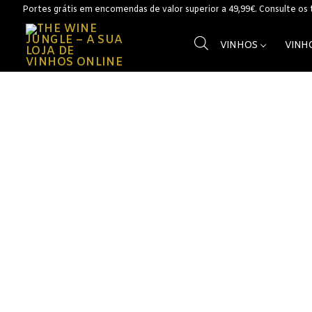
Saltar
Portes grátis em encomendas de valor superior a 49,99€. Consulte os
para
conteúdo
VINHOS
VINH
Vinhos
Vinhos Branc
Açores
Alentejo