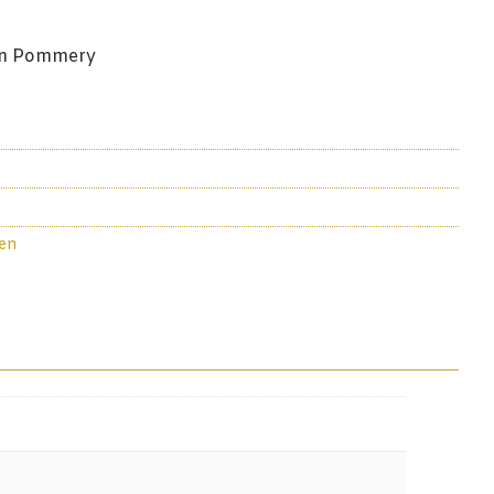
n Pommery
en