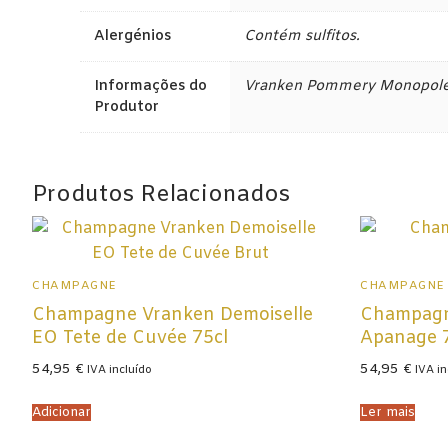
Alergénios
Contém sulfitos.
Lisboa
Tejo
Informações do
Vranken Pommery Monopole,
Produtor
Colheita Tardi
Vinhos do Porto
Produtos Relacionados
Ruby
Vintage
CHAMPAGNE
CHAMPAGNE
Tawny
Champagne Vranken Demoiselle
Champagn
EO Tete de Cuvée 75cl
Apanage 
Branco
54,95
€
54,95
€
IVA incluído
IVA in
Espumantes
Adicionar
Ler mais
Champagne