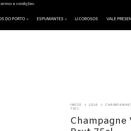
 termos e condições.
OS DO PORTO
ESPUMANTES
LICOROSOS
VALE PRESE
os
INÍCIO
LOJA
CHAMPANHE
75CL
Champagne 