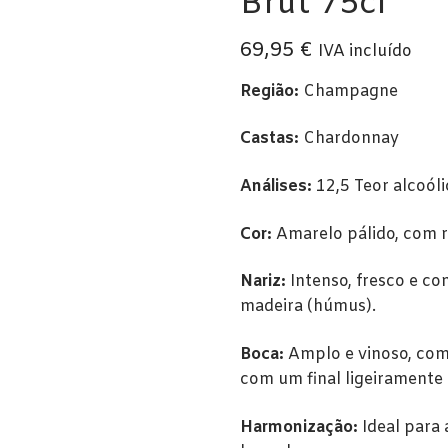
Brut 75cl
69,95
€
IVA incluído
Região:
Champagne
Castas:
Chardonnay
Análises:
12,5 Teor alcoól
Cor:
Amarelo pálido, com r
Nariz:
Intenso, fresco e co
madeira (húmus).
Boca:
Amplo e vinoso, com 
com um final ligeiramente
Harmonização:
Ideal para