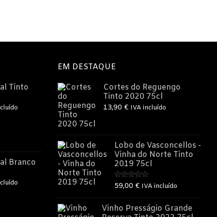
EM DESTAQUE
al Tinto
Cortes do Reguengo
Tinto 2020 75cl
13,90
€
cluído
IVA incluído
o
Lobo de Vasconcellos -
Vinha do Norte Tinto
€.
al Branco
2019 75cl
cluído
Avaliação
59,00
€
IVA incluído
5.00
de 5
o
Vinho Presságio Grande