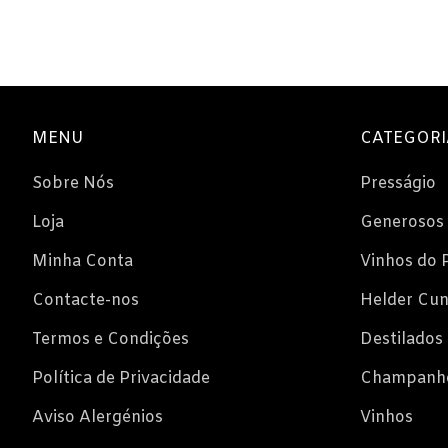
Espumantes
Licorosos
Vale Presente
Em Destaque
MENU
CATEGORI
Sobre Nós
Presságio
Loja
Generosos
Minha Conta
Vinhos do 
Contacte-nos
Helder Cu
Termos e Condições
Destilados
Política de Privacidade
Champanh
Aviso Alergénios
Vinhos