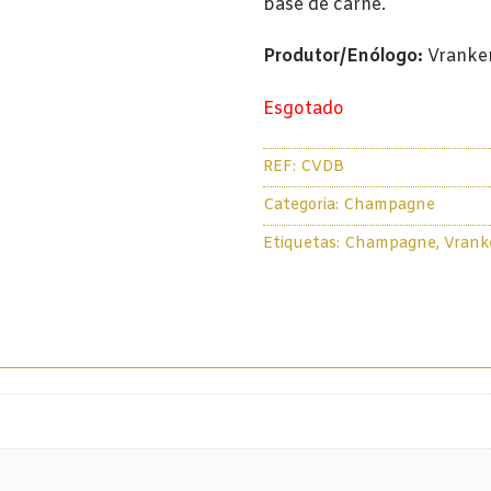
base de carne.
Produtor/Enólogo:
Vranke
Esgotado
REF:
CVDB
Categoria:
Champagne
Etiquetas:
Champagne
,
Vrank