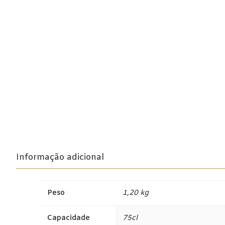
Beira Interior
Bairrada
Dão
Douro
Lisboa
Tejo
Vinhos Rosé
Alentejo
Informação adicional
Bairrada
Peso
1,20 kg
Dão
Capacidade
75cl
Douro