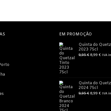
AS
EM PROMOÇÃO
Quinta do Quetz
2023 75cl
O
O
9,95
€
8,99
€
IVA in
preço
preç
Porto
original
atual
era:
é:
nha
9,95 €.
8,99 
Quinta do Quetz
2024 75cl
O
O
es
9,95
€
8,99
€
IVA in
preço
preç
original
atual