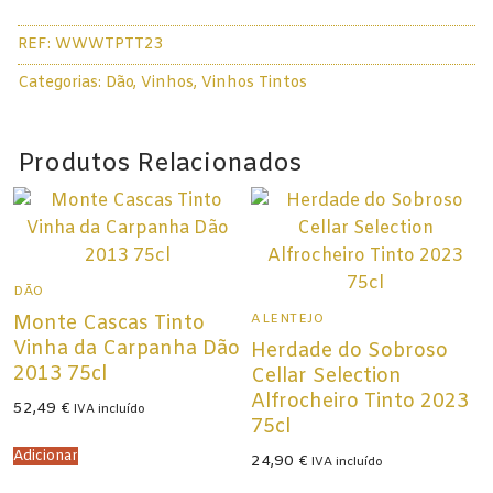
Champagne
Carlos
REF:
WWWTPTT23
Raposo
Espumantes
-
Categorias:
Dão
,
Vinhos
,
Vinhos Tintos
Tinta
Licorosos
Pinheira
Vale Presente
Produtos Relacionados
Tinto
2023
Em Destaque
75cl
DÃO
ALENTEJO
Monte Cascas Tinto
Vinha da Carpanha Dão
Herdade do Sobroso
2013 75cl
Cellar Selection
Alfrocheiro Tinto 2023
52,49
€
IVA incluído
75cl
Adicionar
24,90
€
IVA incluído