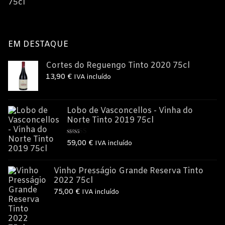
original
atual
era:
é:
17,00 €.
15,00 €.
EM DESTAQUE
Cortes do Reguengo Tinto 2020 75cl
13,90
€
IVA incluído
Lobo de Vasconcellos - Vinha do
Norte Tinto 2019 75cl
Avaliação
59,00
€
IVA incluído
5.00
de 5
Vinho Presságio Grande Reserva Tinto
2022 75cl
75,00
€
IVA incluído