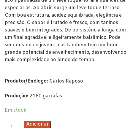
acompanhadas de um leve toque floral e nuances de
especiarias. Ao abrir, surge um leve toque terroso.
Douro
Com boa estrutura, acidez equilibrada, elegância e
precisão. O sabor é frutado e fresco, com taninos
Lisboa
suaves e bem integrados. De persistência longa com
Tejo
um final agradável e ligeiramente balsâmico. Pode
ser consumido jovem, mas também tem um bom
Colheita Tardia
grande potencial de envelhecimento, desenvolvendo
mais complexidade ao longo do tempo.
Vinhos do Porto
Ruby
Produtor/Enólogo:
Carlos Raposo
Vintage
Produção:
2160 garrafas
Tawny
Em stock
Branco
Quantidade
Adicionar
Espumantes
de