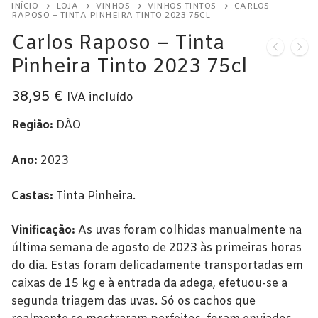
INÍCIO
LOJA
VINHOS
VINHOS TINTOS
CARLOS
Alentejo
RAPOSO – TINTA PINHEIRA TINTO 2023 75CL
Carlos Raposo – Tinta
Beira Interior
Pinheira Tinto 2023 75cl
Bairrada
38,95
€
IVA incluído
Dão
Região:
DÃO
Douro
Ano:
2023
Lisboa
Castas:
Tinta Pinheira.
Tejo
Vinho Verde
Vinificação:
As uvas foram colhidas manualmente na
última semana de agosto de 2023 às primeiras horas
Vinhos Tintos
do dia. Estas foram delicadamente transportadas em
caixas de 15 kg e à entrada da adega, efetuou-se a
Açores
segunda triagem das uvas. Só os cachos que