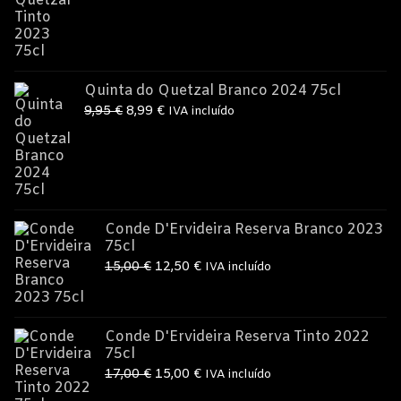
original
atual
era:
é:
9,95 €.
8,99 €.
Quinta do Quetzal Branco 2024 75cl
O
O
9,95
€
8,99
€
IVA incluído
preço
preço
original
atual
era:
é:
9,95 €.
8,99 €.
Conde D'Ervideira Reserva Branco 2023
75cl
O
O
15,00
€
12,50
€
IVA incluído
preço
preço
original
atual
era:
é:
Conde D'Ervideira Reserva Tinto 2022
75cl
15,00 €.
12,50 €.
O
O
17,00
€
15,00
€
IVA incluído
preço
preço