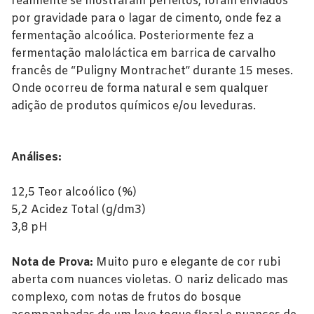
realmente se mostraram perfeitos, foram enviados
Alentejo
por gravidade para o lagar de cimento, onde fez a
Beira Interior
fermentação alcoólica. Posteriormente fez a
fermentação maloláctica em barrica de carvalho
Bairrada
francês de “Puligny Montrachet” durante 15 meses.
Onde ocorreu de forma natural e sem qualquer
Dão
adição de produtos químicos e/ou leveduras.
Douro
Lisboa
Análises:
Tejo
12,5 Teor alcoólico (%)
5,2 Acidez Total (g/dm3)
Vinhos Rosé
3,8 pH
Alentejo
Nota de Prova:
Muito puro e elegante de cor rubi
Bairrada
aberta com nuances violetas. O nariz delicado mas
complexo, com notas de frutos do bosque
Dão