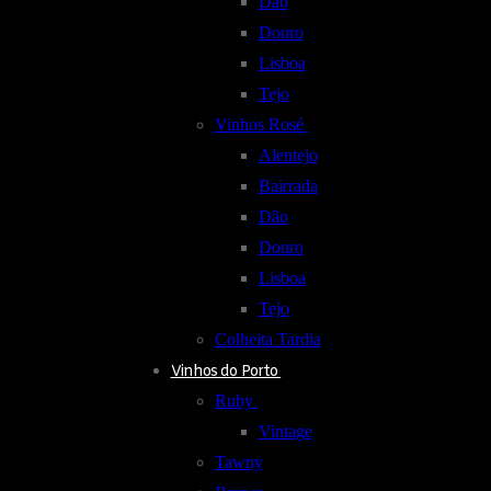
Dão
Douro
Lisboa
Tejo
Vinhos Rosé
Alentejo
Bairrada
Dão
Douro
Lisboa
Tejo
Colheita Tardia
Vinhos do Porto
Ruby
Vintage
Tawny