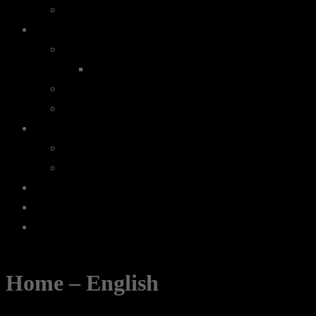
Colheita Tardia
Vinhos do Porto
Ruby
Vintage
Tawny
Branco
Espumantes
Champagne
Espumantes
Licorosos
Vale Presente
Em Destaque
Home – English