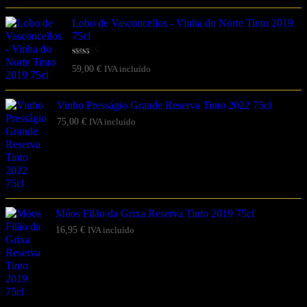
Lobo de Vasconcellos - Vinha do Norte Tinto 2019
75cl
Avaliação
59,00
€
IVA incluído
5.00
de 5
Vinho Presságio Grande Reserva Tinto 2022 75cl
75,00
€
IVA incluído
Móos Filão da Grixa Reserva Tinto 2019 75cl
16,95
€
IVA incluído